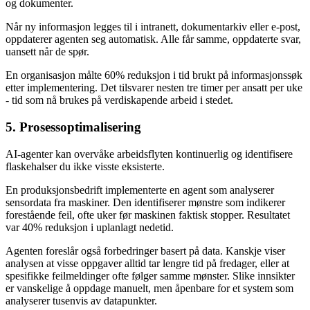
og dokumenter.
Når ny informasjon legges til i intranett, dokumentarkiv eller e-post,
oppdaterer agenten seg automatisk. Alle får samme, oppdaterte svar,
uansett når de spør.
En organisasjon målte 60% reduksjon i tid brukt på informasjonssøk
etter implementering. Det tilsvarer nesten tre timer per ansatt per uke
- tid som nå brukes på verdiskapende arbeid i stedet.
5. Prosessoptimalisering
AI-agenter kan overvåke arbeidsflyten kontinuerlig og identifisere
flaskehalser du ikke visste eksisterte.
En produksjonsbedrift implementerte en agent som analyserer
sensordata fra maskiner. Den identifiserer mønstre som indikerer
forestående feil, ofte uker før maskinen faktisk stopper. Resultatet
var 40% reduksjon i uplanlagt nedetid.
Agenten foreslår også forbedringer basert på data. Kanskje viser
analysen at visse oppgaver alltid tar lengre tid på fredager, eller at
spesifikke feilmeldinger ofte følger samme mønster. Slike innsikter
er vanskelige å oppdage manuelt, men åpenbare for et system som
analyserer tusenvis av datapunkter.