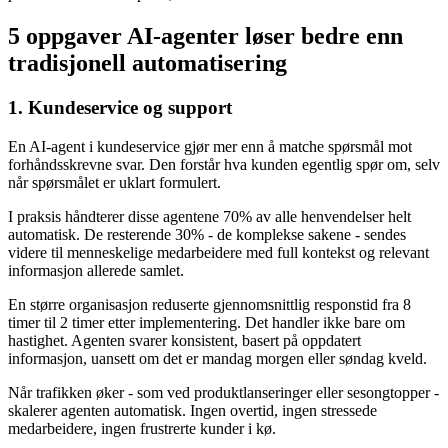
5 oppgaver AI-agenter løser bedre enn
tradisjonell automatisering
1. Kundeservice og support
En AI-agent i kundeservice gjør mer enn å matche spørsmål mot
forhåndsskrevne svar. Den forstår hva kunden egentlig spør om, selv
når spørsmålet er uklart formulert.
I praksis håndterer disse agentene 70% av alle henvendelser helt
automatisk. De resterende 30% - de komplekse sakene - sendes
videre til menneskelige medarbeidere med full kontekst og relevant
informasjon allerede samlet.
En større organisasjon reduserte gjennomsnittlig responstid fra 8
timer til 2 timer etter implementering. Det handler ikke bare om
hastighet. Agenten svarer konsistent, basert på oppdatert
informasjon, uansett om det er mandag morgen eller søndag kveld.
Når trafikken øker - som ved produktlanseringer eller sesongtopper -
skalerer agenten automatisk. Ingen overtid, ingen stressede
medarbeidere, ingen frustrerte kunder i kø.