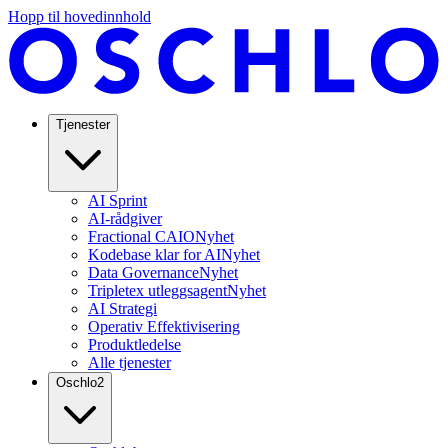
Hopp til hovedinnhold
Tjenester
AI Sprint
AI-rådgiver
Fractional CAIO
Nyhet
Kodebase klar for AI
Nyhet
Data Governance
Nyhet
Tripletex utleggsagent
Nyhet
AI Strategi
Operativ Effektivisering
Produktledelse
Alle tjenester
Oschlo
2