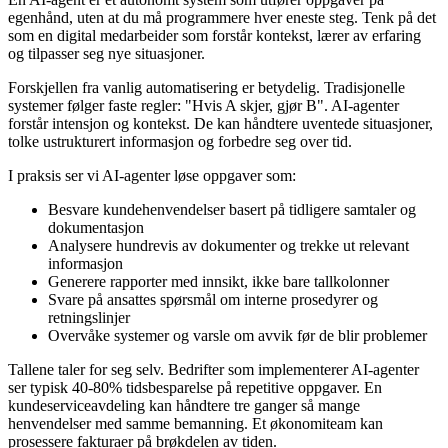
egenhånd, uten at du må programmere hver eneste steg. Tenk på det
som en digital medarbeider som forstår kontekst, lærer av erfaring
og tilpasser seg nye situasjoner.
Forskjellen fra vanlig automatisering er betydelig. Tradisjonelle
systemer følger faste regler: "Hvis A skjer, gjør B". AI-agenter
forstår intensjon og kontekst. De kan håndtere uventede situasjoner,
tolke ustrukturert informasjon og forbedre seg over tid.
I praksis ser vi AI-agenter løse oppgaver som:
Besvare kundehenvendelser basert på tidligere samtaler og
dokumentasjon
Analysere hundrevis av dokumenter og trekke ut relevant
informasjon
Generere rapporter med innsikt, ikke bare tallkolonner
Svare på ansattes spørsmål om interne prosedyrer og
retningslinjer
Overvåke systemer og varsle om avvik før de blir problemer
Tallene taler for seg selv. Bedrifter som implementerer AI-agenter
ser typisk 40-80% tidsbesparelse på repetitive oppgaver. En
kundeserviceavdeling kan håndtere tre ganger så mange
henvendelser med samme bemanning. Et økonomiteam kan
prosessere fakturaer på brøkdelen av tiden.