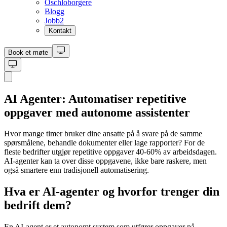
Oschloborgere
Blogg
Jobb
2
Kontakt
Book et møte
AI Agenter: Automatiser repetitive
oppgaver med autonome assistenter
Hvor mange timer bruker dine ansatte på å svare på de samme
spørsmålene, behandle dokumenter eller lage rapporter? For de
fleste bedrifter utgjør repetitive oppgaver 40-60% av arbeidsdagen.
AI-agenter kan ta over disse oppgavene, ikke bare raskere, men
også smartere enn tradisjonell automatisering.
Hva er AI-agenter og hvorfor trenger din
bedrift dem?
En AI-agent er et autonomt system som utfører oppgaver på