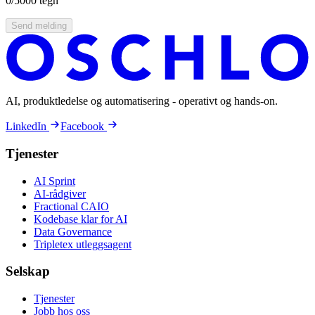
0
/5000 tegn
Send melding
AI, produktledelse og automatisering - operativt og hands-on.
LinkedIn
Facebook
Tjenester
AI Sprint
AI-rådgiver
Fractional CAIO
Kodebase klar for AI
Data Governance
Tripletex utleggsagent
Selskap
Tjenester
Jobb hos oss