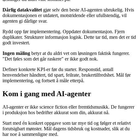
Dårlig datakvalitet
gjør selv den beste AI-agenten ubrukelig. Hvis
dokumentasjonen er utdatert, motstridende eller ufullstendig, vil
agenten gi dårlige svar.
Rydd opp før implementering. Oppdater dokumentasjon. Fjern
duplikater. Strukturer informasjon logisk. Dette tar tid, men det er tid
godt investert.
Ingen måling
betyr at du aldri vet om løsningen faktisk fungerer.
"Det føles som det går raskere" er ikke godt nok.
Definer konkrete KPI-er før du starter. Responstid, antall
henvendelser håndtert, tid spart, feilrate, brukertilfredshet. Mål før
implementering, og fortsett å måle etterpå.
Kom i gang med AI-agenter
AI-agenter er ikke science fiction eller fremtidsmusikk. De fungerer
i produksjon hos bedrifter akkurat som din, akkurat nå.
Start med én konkret oppgave som tar mye tid og følger et relativt
forutsigbart mønster. Mål dagens tidsbruk og kostnader, slik at du
har noe å sammenligne med.