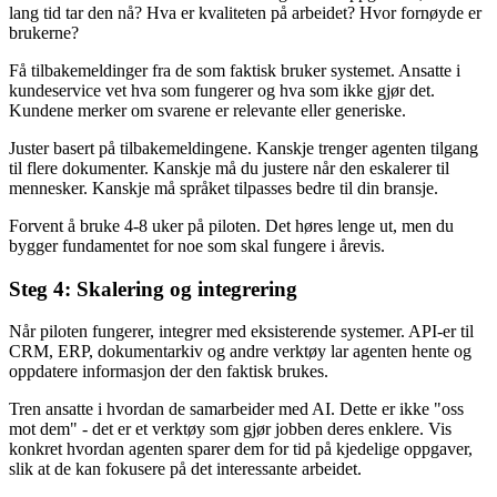
lang tid tar den nå? Hva er kvaliteten på arbeidet? Hvor fornøyde er
brukerne?
Få tilbakemeldinger fra de som faktisk bruker systemet. Ansatte i
kundeservice vet hva som fungerer og hva som ikke gjør det.
Kundene merker om svarene er relevante eller generiske.
Juster basert på tilbakemeldingene. Kanskje trenger agenten tilgang
til flere dokumenter. Kanskje må du justere når den eskalerer til
mennesker. Kanskje må språket tilpasses bedre til din bransje.
Forvent å bruke 4-8 uker på piloten. Det høres lenge ut, men du
bygger fundamentet for noe som skal fungere i årevis.
Steg 4: Skalering og integrering
Når piloten fungerer, integrer med eksisterende systemer. API-er til
CRM, ERP, dokumentarkiv og andre verktøy lar agenten hente og
oppdatere informasjon der den faktisk brukes.
Tren ansatte i hvordan de samarbeider med AI. Dette er ikke "oss
mot dem" - det er et verktøy som gjør jobben deres enklere. Vis
konkret hvordan agenten sparer dem for tid på kjedelige oppgaver,
slik at de kan fokusere på det interessante arbeidet.