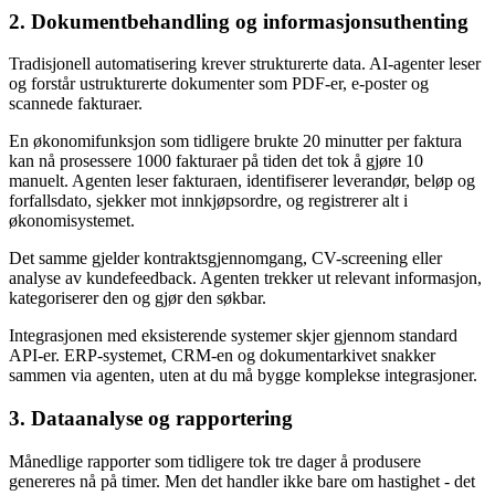
2. Dokumentbehandling og informasjonsuthenting
Tradisjonell automatisering krever strukturerte data. AI-agenter leser
og forstår ustrukturerte dokumenter som PDF-er, e-poster og
scannede fakturaer.
En økonomifunksjon som tidligere brukte 20 minutter per faktura
kan nå prosessere 1000 fakturaer på tiden det tok å gjøre 10
manuelt. Agenten leser fakturaen, identifiserer leverandør, beløp og
forfallsdato, sjekker mot innkjøpsordre, og registrerer alt i
økonomisystemet.
Det samme gjelder kontraktsgjennomgang, CV-screening eller
analyse av kundefeedback. Agenten trekker ut relevant informasjon,
kategoriserer den og gjør den søkbar.
Integrasjonen med eksisterende systemer skjer gjennom standard
API-er. ERP-systemet, CRM-en og dokumentarkivet snakker
sammen via agenten, uten at du må bygge komplekse integrasjoner.
3. Dataanalyse og rapportering
Månedlige rapporter som tidligere tok tre dager å produsere
genereres nå på timer. Men det handler ikke bare om hastighet - det