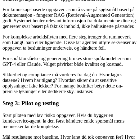
For kunnskapsbaserte oppgaver - som å svare på spørsmål basert på
dokumentasjon - fungerer RAG (Retrieval-Augmented Generation)
godt. Systemet henter relevant informasjon fra dokumentene dine og
genererer svar basert på faktisk innhold, ikke hallusinerte påstander.
For komplekse arbeidsflyten med flere steg trenger du rammeverk
som LangChain eller lignende. Disse lar agenten utføre sekvenser av
oppgaver, ta beslutninger underveis, og håndtere feil.
For språkforståelse og generering brukes store språkmodeller som
GPT-4 eller Claude. Valget påvirker både kvalitet og kostnad.
Sikkerhet og compliance må vurderes fra dag én. Hvor lagres
dataene? Hvem har tilgang? Hvordan sikrer du at sensitive
opplysninger ikke lekker? For mange bedrifter betyr dette on-
premise løsninger eller dedikerte sky-instanser.
Steg 3: Pilot og testing
Start piloten med lav-risiko oppgaver. Hvis du bygger en
kundeservice-agent, la den først håndtere enkle spørsmål mens
mennesker tar de komplekse.
Mål resultatene mot baseline. Hvor lang tid tok oppgaven før? Hvor