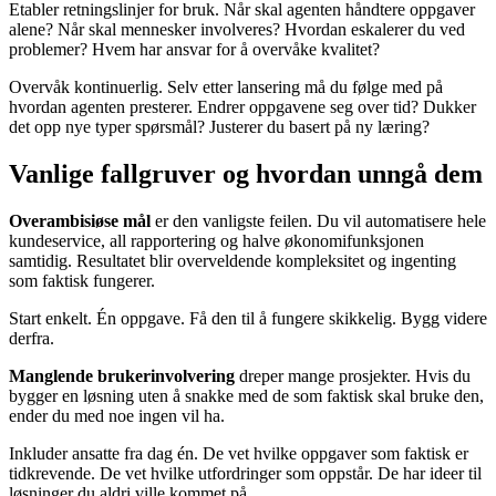
Etabler retningslinjer for bruk. Når skal agenten håndtere oppgaver
alene? Når skal mennesker involveres? Hvordan eskalerer du ved
problemer? Hvem har ansvar for å overvåke kvalitet?
Overvåk kontinuerlig. Selv etter lansering må du følge med på
hvordan agenten presterer. Endrer oppgavene seg over tid? Dukker
det opp nye typer spørsmål? Justerer du basert på ny læring?
Vanlige fallgruver og hvordan unngå dem
Overambisiøse mål
er den vanligste feilen. Du vil automatisere hele
kundeservice, all rapportering og halve økonomifunksjonen
samtidig. Resultatet blir overveldende kompleksitet og ingenting
som faktisk fungerer.
Start enkelt. Én oppgave. Få den til å fungere skikkelig. Bygg videre
derfra.
Manglende brukerinvolvering
dreper mange prosjekter. Hvis du
bygger en løsning uten å snakke med de som faktisk skal bruke den,
ender du med noe ingen vil ha.
Inkluder ansatte fra dag én. De vet hvilke oppgaver som faktisk er
tidkrevende. De vet hvilke utfordringer som oppstår. De har ideer til
løsninger du aldri ville kommet på.