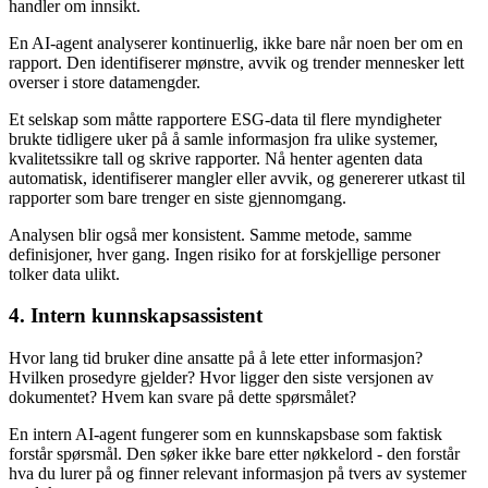
handler om innsikt.
En AI-agent analyserer kontinuerlig, ikke bare når noen ber om en
rapport. Den identifiserer mønstre, avvik og trender mennesker lett
overser i store datamengder.
Et selskap som måtte rapportere ESG-data til flere myndigheter
brukte tidligere uker på å samle informasjon fra ulike systemer,
kvalitetssikre tall og skrive rapporter. Nå henter agenten data
automatisk, identifiserer mangler eller avvik, og genererer utkast til
rapporter som bare trenger en siste gjennomgang.
Analysen blir også mer konsistent. Samme metode, samme
definisjoner, hver gang. Ingen risiko for at forskjellige personer
tolker data ulikt.
4. Intern kunnskapsassistent
Hvor lang tid bruker dine ansatte på å lete etter informasjon?
Hvilken prosedyre gjelder? Hvor ligger den siste versjonen av
dokumentet? Hvem kan svare på dette spørsmålet?
En intern AI-agent fungerer som en kunnskapsbase som faktisk
forstår spørsmål. Den søker ikke bare etter nøkkelord - den forstår
hva du lurer på og finner relevant informasjon på tvers av systemer