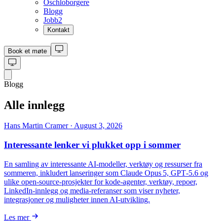
Oschloborgere
Blogg
Jobb
2
Kontakt
Book et møte
Blogg
Alle innlegg
Hans Martin Cramer · August 3, 2026
Interessante lenker vi plukket opp i sommer
En samling av interessante AI‑modeller, verktøy og ressurser fra
sommeren, inkludert lanseringer som Claude Opus 5, GPT‑5.6 og
ulike open‑source‑prosjekter for kode‑agenter, verktøy, repoer,
LinkedIn‑innlegg og media‑referanser som viser nyheter,
integrasjoner og muligheter innen AI‑utvikling.
Les mer