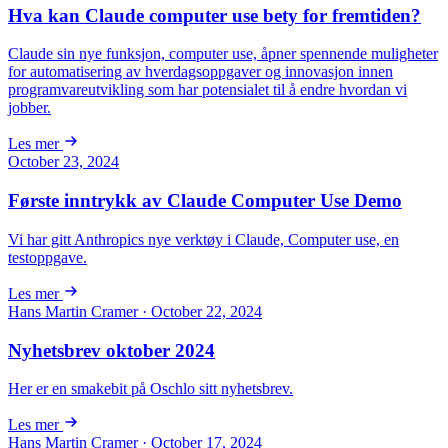
Hva kan Claude computer use bety for fremtiden?
Claude sin nye funksjon, computer use, åpner spennende muligheter
for automatisering av hverdagsoppgaver og innovasjon innen
programvareutvikling som har potensialet til å endre hvordan vi
jobber.
Les mer
October 23, 2024
Første inntrykk av Claude Computer Use Demo
Vi har gitt Anthropics nye verktøy i Claude, Computer use, en
testoppgave.
Les mer
Hans Martin Cramer · October 22, 2024
Nyhetsbrev oktober 2024
Her er en smakebit på Oschlo sitt nyhetsbrev.
Les mer
Hans Martin Cramer · October 17, 2024