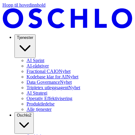
Hopp til hovedinnhold
Tjenester
AI Sprint
AI-rådgiver
Fractional CAIO
Nyhet
Kodebase klar for AI
Nyhet
Data Governance
Nyhet
Tripletex utleggsagent
Nyhet
AI Strategi
Operativ Effektivisering
Produktledelse
Alle tjenester
Oschlo
2