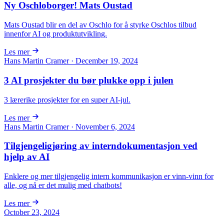
Ny Oschloborger! Mats Oustad
Mats Oustad blir en del av Oschlo for å styrke Oschlos tilbud
innenfor AI og produktutvikling.
Les mer
Hans Martin Cramer · December 19, 2024
3 AI prosjekter du bør plukke opp i julen
3 lærerike prosjekter for en super AI-jul.
Les mer
Hans Martin Cramer · November 6, 2024
Tilgjengeligjøring av interndokumentasjon ved
hjelp av AI
Enklere og mer tilgjengelig intern kommunikasjon er vinn-vinn for
alle, og nå er det mulig med chatbots!
Les mer
October 23, 2024