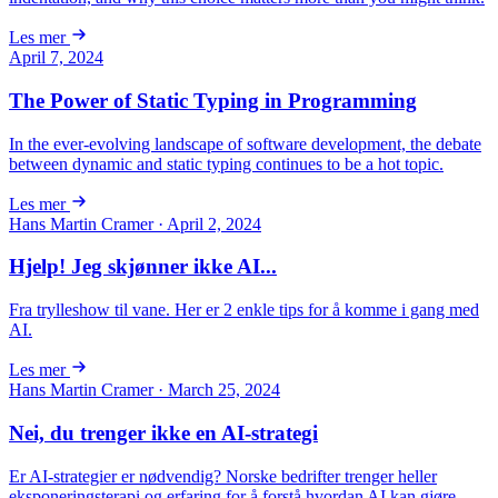
Les mer
April 7, 2024
The Power of Static Typing in Programming
In the ever-evolving landscape of software development, the debate
between dynamic and static typing continues to be a hot topic.
Les mer
Hans Martin Cramer · April 2, 2024
Hjelp! Jeg skjønner ikke AI...
Fra trylleshow til vane. Her er 2 enkle tips for å komme i gang med
AI.
Les mer
Hans Martin Cramer · March 25, 2024
Nei, du trenger ikke en AI-strategi
Er AI-strategier er nødvendig? Norske bedrifter trenger heller
eksponeringsterapi og erfaring for å forstå hvordan AI kan gjøre