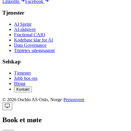
LinkedIn
Facebook
Tjenester
AI Sprint
AI-rådgiver
Fractional CAIO
Kodebase klar for AI
Data Governance
Tripletex utleggsagent
Selskap
Tjenester
Jobb hos oss
Blogg
Kontakt
©
2026
Oschlo AS
·
Oslo, Norge
·
Personvern
Book et møte