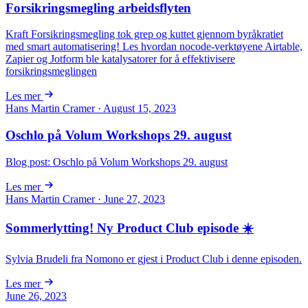
Forsikringsmegling arbeidsflyten
Kraft Forsikringsmegling tok grep og kuttet gjennom byråkratiet
med smart automatisering! Les hvordan nocode-verktøyene Airtable,
Zapier og Jotform ble katalysatorer for å effektivisere
forsikringsmeglingen
Les mer
Hans Martin Cramer · August 15, 2023
Oschlo på Volum Workshops 29. august
Blog post: Oschlo på Volum Workshops 29. august
Les mer
Hans Martin Cramer · June 27, 2023
Sommerlytting! Ny Product Club episode ☀️
Sylvia Brudeli fra Nomono er gjest i Product Club i denne episoden.
Les mer
June 26, 2023