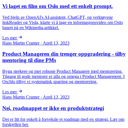
Vi laget en film om Oslo med ett enkelt prompt.
Ved hjelp av OpenAI's AI-assistent, ChatGPT, og verktøyene
linkReader og Visla, klarte vi å lage en informasjonsvideo om Oslo
basert på en Wikipedia-artikkel.
Les mer
Hans Martin Cramer · April 13, 2023
Product Manageren din trenger oppgradering - tilby
mentoring til dine PMs
Bygg sterkere og mer robuste Product Managere med mentorering.
Tilgang til gode mentorer er alfa og omega i Product Management. I
Oschlo tilbyr vi systematisk sparring og mentorering.
Les mer
Hans Martin Cramer · April 13, 2023
Nei, roadmappet er ikke en produktstrategi
Det er litt for enkelt å forveksle et roadmap med en strategi. Lær om
forskjellen her.