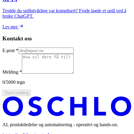
Trodde du spillutvikling var komplisert? Frode lagde et spill ved å
bruke ChatGPT.
Les mer
Kontakt oss
E-post
*
Melding
*
0
/5000 tegn
Send melding
AI, produktledelse og automatisering - operativt og hands-on.