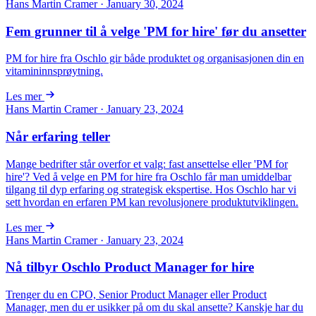
Hans Martin Cramer · January 30, 2024
Fem grunner til å velge 'PM for hire' før du ansetter
PM for hire fra Oschlo gir både produktet og organisasjonen din en
vitamininnsprøytning.
Les mer
Hans Martin Cramer · January 23, 2024
Når erfaring teller
Mange bedrifter står overfor et valg: fast ansettelse eller 'PM for
hire'? Ved å velge en PM for hire fra Oschlo får man umiddelbar
tilgang til dyp erfaring og strategisk ekspertise. Hos Oschlo har vi
sett hvordan en erfaren PM kan revolusjonere produktutviklingen.
Les mer
Hans Martin Cramer · January 23, 2024
Nå tilbyr Oschlo Product Manager for hire
Trenger du en CPO, Senior Product Manager eller Product
Manager, men du er usikker på om du skal ansette? Kanskje har du