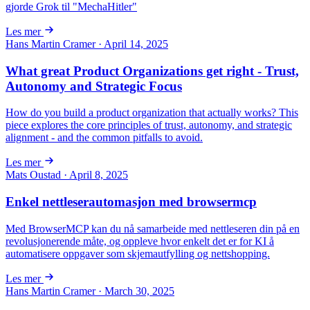
gjorde Grok til "MechaHitler"
Les mer
Hans Martin Cramer · April 14, 2025
What great Product Organizations get right - Trust,
Autonomy and Strategic Focus
How do you build a product organization that actually works? This
piece explores the core principles of trust, autonomy, and strategic
alignment - and the common pitfalls to avoid.
Les mer
Mats Oustad · April 8, 2025
Enkel nettleserautomasjon med browsermcp
Med BrowserMCP kan du nå samarbeide med nettleseren din på en
revolusjonerende måte, og oppleve hvor enkelt det er for KI å
automatisere oppgaver som skjemautfylling og nettshopping.
Les mer
Hans Martin Cramer · March 30, 2025