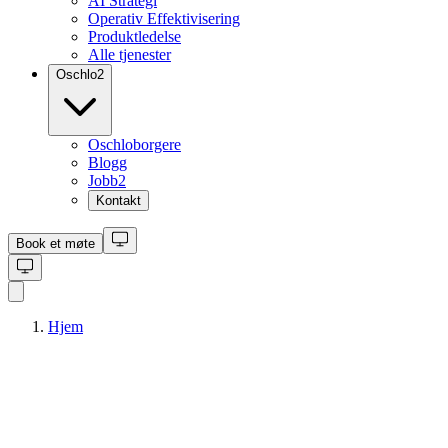
AI Strategi
Operativ Effektivisering
Produktledelse
Alle tjenester
Oschlo
2
Oschloborgere
Blogg
Jobb
2
Kontakt
Book et møte
Hjem