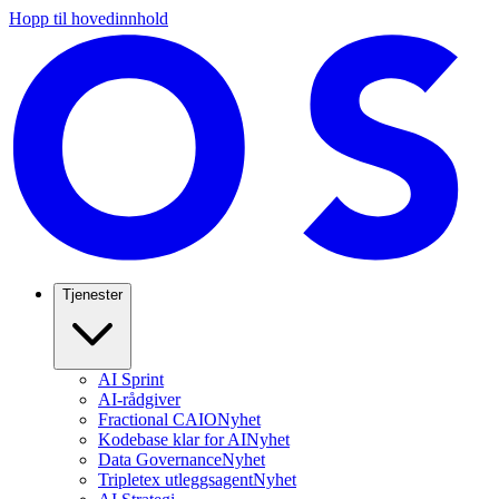
Hopp til hovedinnhold
Tjenester
AI Sprint
AI-rådgiver
Fractional CAIO
Nyhet
Kodebase klar for AI
Nyhet
Data Governance
Nyhet
Tripletex utleggsagent
Nyhet