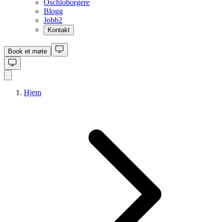
Oschloborgere
Blogg
Jobb
2
Kontakt
Book et møte
Hjem