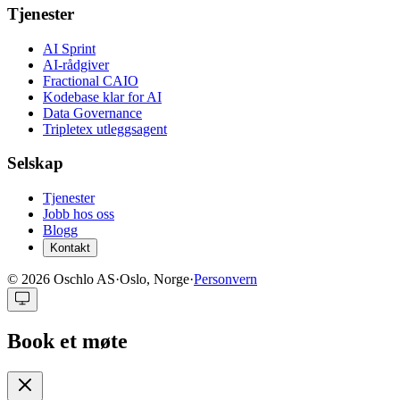
Tjenester
AI Sprint
AI-rådgiver
Fractional CAIO
Kodebase klar for AI
Data Governance
Tripletex utleggsagent
Selskap
Tjenester
Jobb hos oss
Blogg
Kontakt
©
2026
Oschlo AS
·
Oslo, Norge
·
Personvern
Book et møte