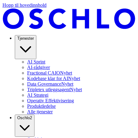
Hopp til hovedinnhold
Tjenester
AI Sprint
AI-rådgiver
Fractional CAIO
Nyhet
Kodebase klar for AI
Nyhet
Data Governance
Nyhet
Tripletex utleggsagent
Nyhet
AI Strategi
Operativ Effektivisering
Produktledelse
Alle tjenester
Oschlo
2