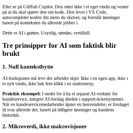
Eller se på GitHub Copilot. Den sitter ikke i et eget vindu og venter
på at du skal spørre den om kode. Den lever i VS Code,
autocompleter koden din mens du skriver, og foreslår løsninger
basert på konteksten du allerede jobber i.
Dette er AI i grøten. Usynlig, sømløs, verdifull.
Tre prinsipper for AI som faktisk blir
brukt
1. Null kontekstbytte
AI-funksjonen må leve der arbeidet skjer. Ikke i en egen app, ikke i
et nytt vindu, ikke bak fem klikk i en undermeny.
Praktisk eksempel:
I stedet for å ha et separat AI-verktøy for
kundeservice, integrer AI-forslag direkte i support-ticketsystemet.
Når en kundeservicemedarbeider åpner en henvendelse, er forslaget
til svar allerede der, basert på tidligere løsninger og kundens
historikk.
2. Mikroverdi, ikke makrovisjoner