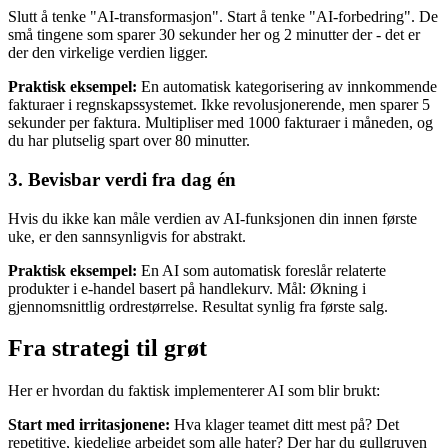
Slutt å tenke "AI-transformasjon". Start å tenke "AI-forbedring". De
små tingene som sparer 30 sekunder her og 2 minutter der - det er
der den virkelige verdien ligger.
Praktisk eksempel:
En automatisk kategorisering av innkommende
fakturaer i regnskapssystemet. Ikke revolusjonerende, men sparer 5
sekunder per faktura. Multipliser med 1000 fakturaer i måneden, og
du har plutselig spart over 80 minutter.
3. Bevisbar verdi fra dag én
Hvis du ikke kan måle verdien av AI-funksjonen din innen første
uke, er den sannsynligvis for abstrakt.
Praktisk eksempel:
En AI som automatisk foreslår relaterte
produkter i e-handel basert på handlekurv. Mål: Økning i
gjennomsnittlig ordrestørrelse. Resultat synlig fra første salg.
Fra strategi til grøt
Her er hvordan du faktisk implementerer AI som blir brukt:
Start med irritasjonene:
Hva klager teamet ditt mest på? Det
repetitive, kjedelige arbeidet som alle hater? Der har du gullgruven