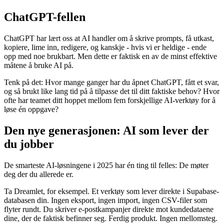
ChatGPT-fellen
ChatGPT har lært oss at AI handler om å skrive prompts, få utkast,
kopiere, lime inn, redigere, og kanskje - hvis vi er heldige - ende
opp med noe brukbart. Men dette er faktisk en av de minst effektive
måtene å bruke AI på.
Tenk på det: Hvor mange ganger har du åpnet ChatGPT, fått et svar,
og så brukt like lang tid på å tilpasse det til ditt faktiske behov? Hvor
ofte har teamet ditt hoppet mellom fem forskjellige AI-verktøy for å
løse én oppgave?
Den nye generasjonen: AI som lever der
du jobber
De smarteste AI-løsningene i 2025 har én ting til felles: De møter
deg der du allerede er.
Ta Dreamlet, for eksempel. Et verktøy som lever direkte i Supabase-
databasen din. Ingen eksport, ingen import, ingen CSV-filer som
flyter rundt. Du skriver e-postkampanjer direkte mot kundedataene
dine, der de faktisk befinner seg. Ferdig produkt. Ingen mellomsteg.