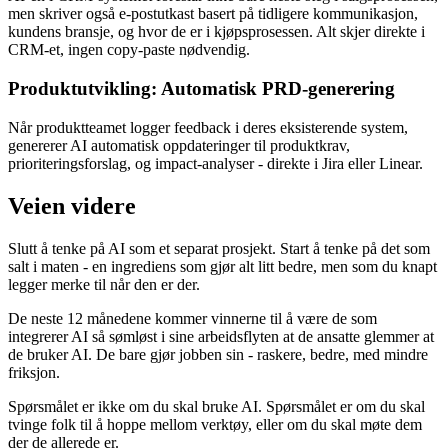
men skriver også e-postutkast basert på tidligere kommunikasjon,
kundens bransje, og hvor de er i kjøpsprosessen. Alt skjer direkte i
CRM-et, ingen copy-paste nødvendig.
Produktutvikling: Automatisk PRD-generering
Når produktteamet logger feedback i deres eksisterende system,
genererer AI automatisk oppdateringer til produktkrav,
prioriteringsforslag, og impact-analyser - direkte i Jira eller Linear.
Veien videre
Slutt å tenke på AI som et separat prosjekt. Start å tenke på det som
salt i maten - en ingrediens som gjør alt litt bedre, men som du knapt
legger merke til når den er der.
De neste 12 månedene kommer vinnerne til å være de som
integrerer AI så sømløst i sine arbeidsflyten at de ansatte glemmer at
de bruker AI. De bare gjør jobben sin - raskere, bedre, med mindre
friksjon.
Spørsmålet er ikke om du skal bruke AI. Spørsmålet er om du skal
tvinge folk til å hoppe mellom verktøy, eller om du skal møte dem
der de allerede er.