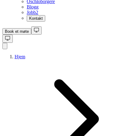
Oschloborgere
Blogg
Jobb
2
Kontakt
Book et møte
Hjem