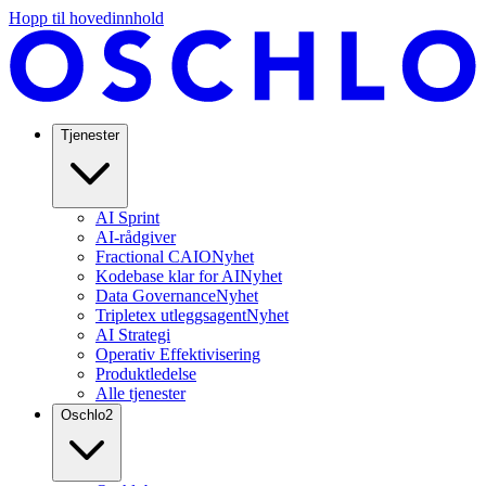
Hopp til hovedinnhold
Tjenester
AI Sprint
AI-rådgiver
Fractional CAIO
Nyhet
Kodebase klar for AI
Nyhet
Data Governance
Nyhet
Tripletex utleggsagent
Nyhet
AI Strategi
Operativ Effektivisering
Produktledelse
Alle tjenester
Oschlo
2