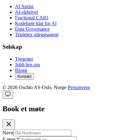
AI Sprint
AI-rådgiver
Fractional CAIO
Kodebase klar for AI
Data Governance
Tripletex utleggsagent
Selskap
Tjenester
Jobb hos oss
Blogg
Kontakt
©
2026
Oschlo AS
·
Oslo, Norge
·
Personvern
Book et møte
Navn
E-post
*