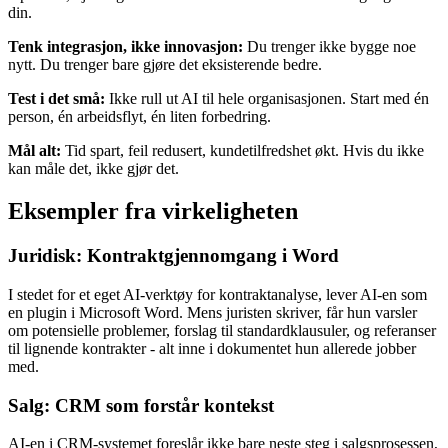
din.
Tenk integrasjon, ikke innovasjon:
Du trenger ikke bygge noe
nytt. Du trenger bare gjøre det eksisterende bedre.
Test i det små:
Ikke rull ut AI til hele organisasjonen. Start med én
person, én arbeidsflyt, én liten forbedring.
Mål alt:
Tid spart, feil redusert, kundetilfredshet økt. Hvis du ikke
kan måle det, ikke gjør det.
Eksempler fra virkeligheten
Juridisk: Kontraktgjennomgang i Word
I stedet for et eget AI-verktøy for kontraktanalyse, lever AI-en som
en plugin i Microsoft Word. Mens juristen skriver, får hun varsler
om potensielle problemer, forslag til standardklausuler, og referanser
til lignende kontrakter - alt inne i dokumentet hun allerede jobber
med.
Salg: CRM som forstår kontekst
AI-en i CRM-systemet foreslår ikke bare neste steg i salgsprosessen,