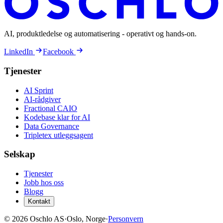
AI, produktledelse og automatisering - operativt og hands-on.
LinkedIn
Facebook
Tjenester
AI Sprint
AI-rådgiver
Fractional CAIO
Kodebase klar for AI
Data Governance
Tripletex utleggsagent
Selskap
Tjenester
Jobb hos oss
Blogg
Kontakt
©
2026
Oschlo AS
·
Oslo, Norge
·
Personvern