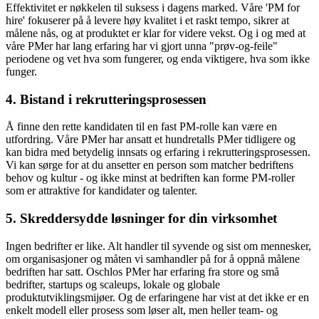
Effektivitet er nøkkelen til suksess i dagens marked. Våre 'PM for
hire' fokuserer på å levere høy kvalitet i et raskt tempo, sikrer at
målene nås, og at produktet er klar for videre vekst. Og i og med at
våre PMer har lang erfaring har vi gjort unna "prøv-og-feile"
periodene og vet hva som fungerer, og enda viktigere, hva som ikke
funger.
4. Bistand i rekrutteringsprosessen
Å finne den rette kandidaten til en fast PM-rolle kan være en
utfordring. Våre PMer har ansatt et hundretalls PMer tidligere og
kan bidra med betydelig innsats og erfaring i rekrutteringsprosessen.
Vi kan sørge for at du ansetter en person som matcher bedriftens
behov og kultur - og ikke minst at bedriften kan forme PM-roller
som er attraktive for kandidater og talenter.
5. Skreddersydde løsninger for din virksomhet
Ingen bedrifter er like. Alt handler til syvende og sist om mennesker,
om organisasjoner og måten vi samhandler på for å oppnå målene
bedriften har satt. Oschlos PMer har erfaring fra store og små
bedrifter, startups og scaleups, lokale og globale
produktutviklingsmijøer. Og de erfaringene har vist at det ikke er en
enkelt modell eller prosess som løser alt, men heller team- og