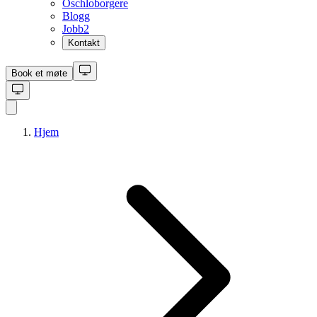
Oschloborgere
Blogg
Jobb
2
Kontakt
Book et møte
Hjem