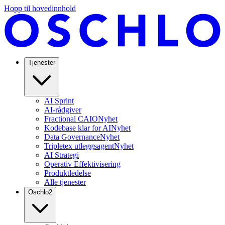
Hopp til hovedinnhold
Tjenester
AI Sprint
AI-rådgiver
Fractional CAIO
Nyhet
Kodebase klar for AI
Nyhet
Data Governance
Nyhet
Tripletex utleggsagent
Nyhet
AI Strategi
Operativ Effektivisering
Produktledelse
Alle tjenester
Oschlo
2