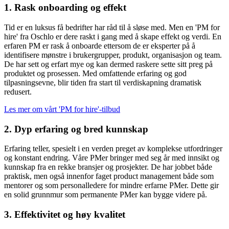
1. Rask onboarding og effekt
Tid er en luksus få bedrifter har råd til å sløse med. Men en 'PM for
hire' fra Oschlo er dere raskt i gang med å skape effekt og verdi. En
erfaren PM er rask å onboarde ettersom de er eksperter på å
identifisere mønstre i brukergrupper, produkt, organisasjon og team.
De har sett og erfart mye og kan dermed raskere sette sitt preg på
produktet og prosessen. Med omfattende erfaring og god
tilpasningsevne, blir tiden fra start til verdiskapning dramatisk
redusert.
Les mer om
vårt 'PM for hire'-tilbud
2. Dyp erfaring og bred kunnskap
Erfaring teller, spesielt i en verden preget av komplekse utfordringer
og konstant endring. Våre PMer bringer med seg år med innsikt og
kunnskap fra en rekke bransjer og prosjekter. De har jobbet både
praktisk, men også innenfor faget product management både som
mentorer og som personalledere for mindre erfarne PMer. Dette gir
en solid grunnmur som permanente PMer kan bygge videre på.
3. Effektivitet og høy kvalitet