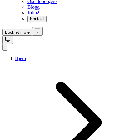
Oschloborgere
Blogg
Jobb
2
Kontakt
Book et møte
Hjem