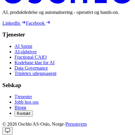
AI, produktledelse og automatisering - operativt og hands-on.
LinkedIn
Facebook
Tjenester
AI Sprint
AI-rådgiver
Fractional CAIO
Kodebase klar for AI
Data Governance
Tripletex utleggsagent
Selskap
Tjenester
Jobb hos oss
Blogg
Kontakt
©
2026
Oschlo AS
·
Oslo, Norge
·
Personvern