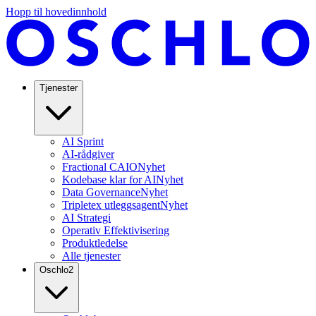
Hopp til hovedinnhold
Tjenester
AI Sprint
AI-rådgiver
Fractional CAIO
Nyhet
Kodebase klar for AI
Nyhet
Data Governance
Nyhet
Tripletex utleggsagent
Nyhet
AI Strategi
Operativ Effektivisering
Produktledelse
Alle tjenester
Oschlo
2