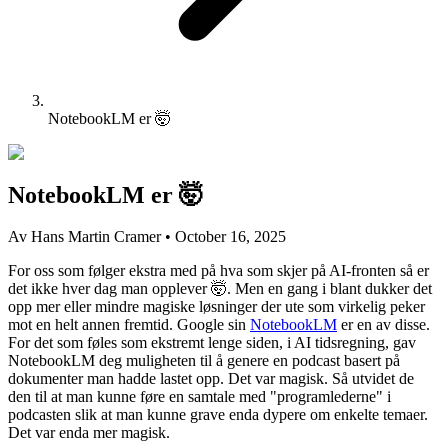
NotebookLM er 🤯
NotebookLM er 🤯
Av Hans Martin Cramer
•
October 16, 2025
For oss som følger ekstra med på hva som skjer på AI-fronten så er
det ikke hver dag man opplever 🤯. Men en gang i blant dukker det
opp mer eller mindre magiske løsninger der ute som virkelig peker
mot en helt annen fremtid. Google sin
NotebookLM
er en av disse.
For det som føles som ekstremt lenge siden, i AI tidsregning, gav
NotebookLM deg muligheten til å genere en podcast basert på
dokumenter man hadde lastet opp. Det var magisk. Så utvidet de
den til at man kunne føre en samtale med "programlederne" i
podcasten slik at man kunne grave enda dypere om enkelte temaer.
Det var enda mer magisk.