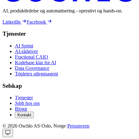
AI, produktledelse og automatisering - operativt og hands-on.
LinkedIn
Facebook
Tjenester
AI Sprint
AI-rådgiver
Fractional CAIO
Kodebase klar for AI
Data Governance
Tripletex utleggsagent
Selskap
Tjenester
Jobb hos oss
Blogg
Kontakt
©
2026
Oschlo AS
·
Oslo, Norge
·
Personvern