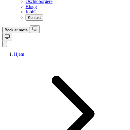
Oschloborgere
Blogg
Jobb
2
Kontakt
Book et møte
Hjem