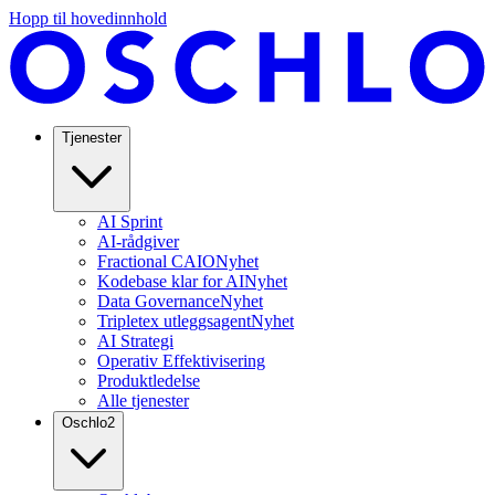
Hopp til hovedinnhold
Tjenester
AI Sprint
AI-rådgiver
Fractional CAIO
Nyhet
Kodebase klar for AI
Nyhet
Data Governance
Nyhet
Tripletex utleggsagent
Nyhet
AI Strategi
Operativ Effektivisering
Produktledelse
Alle tjenester
Oschlo
2