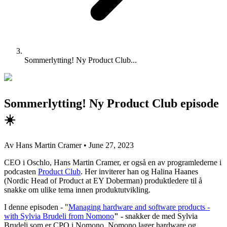
Sommerlytting! Ny Product Club...
Sommerlytting! Ny Product Club episode
☀️
Av Hans Martin Cramer
•
June 27, 2023
CEO i Oschlo, Hans Martin Cramer, er også en av programlederne i
podcasten
Product Club
. Her inviterer han og Halina Haanes
(Nordic Head of Product at EY Doberman) produktledere til å
snakke om ulike tema innen produktutvikling.
I denne episoden - "
Managing hardware and software products -
with Sylvia Brudeli from Nomono
" -
snakker de med Sylvia
Brudeli som er CPO i Nomono. Nomono lager hardware og