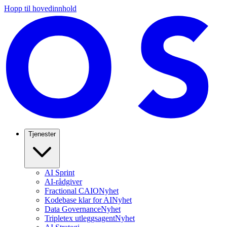
Hopp til hovedinnhold
Tjenester
AI Sprint
AI-rådgiver
Fractional CAIO
Nyhet
Kodebase klar for AI
Nyhet
Data Governance
Nyhet
Tripletex utleggsagent
Nyhet