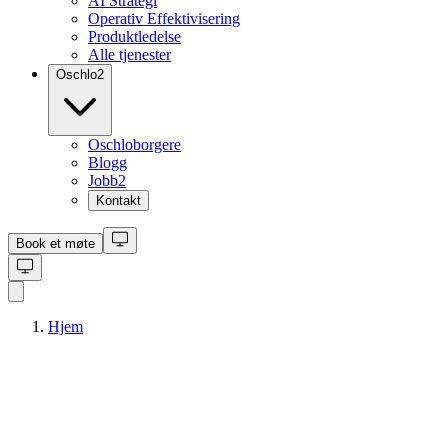
AI Strategi
Operativ Effektivisering
Produktledelse
Alle tjenester
Oschlo
2
Oschloborgere
Blogg
Jobb
2
Kontakt
Book et møte
Hjem