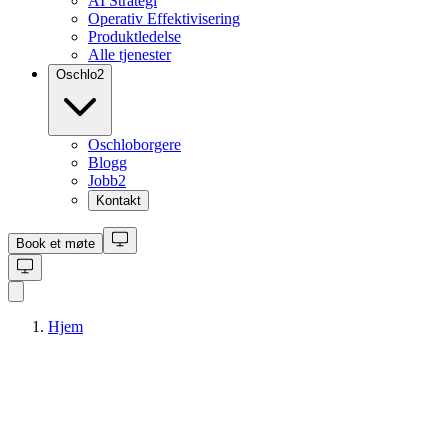
AI Strategi
Operativ Effektivisering
Produktledelse
Alle tjenester
Oschlo
2
Oschloborgere
Blogg
Jobb
2
Kontakt
Book et møte
Hjem