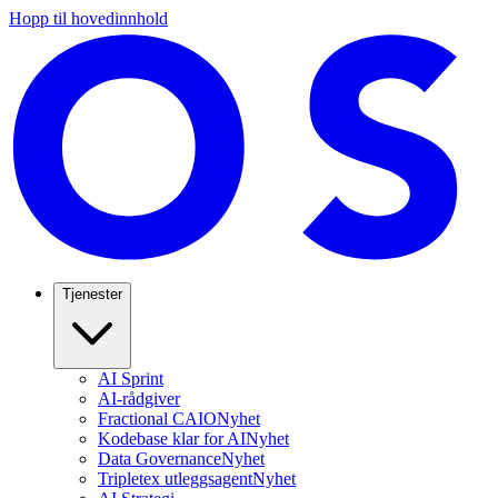
Hopp til hovedinnhold
Tjenester
AI Sprint
AI-rådgiver
Fractional CAIO
Nyhet
Kodebase klar for AI
Nyhet
Data Governance
Nyhet
Tripletex utleggsagent
Nyhet