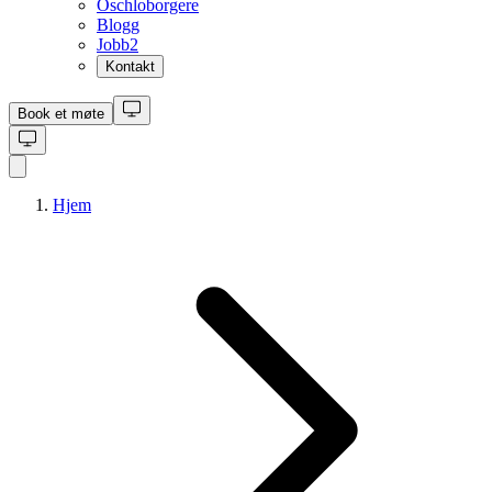
Oschloborgere
Blogg
Jobb
2
Kontakt
Book et møte
Hjem