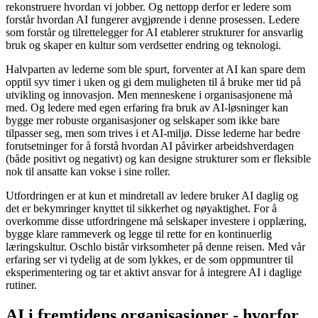
rekonstruere hvordan vi jobber. Og nettopp derfor er ledere som
forstår hvordan AI fungerer avgjørende i denne prosessen. Ledere
som forstår og tilrettelegger for AI etablerer strukturer for ansvarlig
bruk og skaper en kultur som verdsetter endring og teknologi.
Halvparten av lederne som ble spurt, forventer at AI kan spare dem
opptil syv timer i uken og gi dem muligheten til å bruke mer tid på
utvikling og innovasjon. Men menneskene i organisasjonene må
med. Og ledere med egen erfaring fra bruk av AI-løsninger kan
bygge mer robuste organisasjoner og
selskaper som ikke bare
tilpasser seg, men som trives i et AI-miljø. Disse lederne har bedre
forutsetninger for å forstå hvordan AI påvirker arbeidshverdagen
(både positivt og negativt) og kan designe strukturer som er fleksible
nok til ansatte kan vokse i sine roller
.
Utfordringen er at kun et mindretall av ledere bruker AI daglig og
det er bekymringer knyttet til sikkerhet og nøyaktighet. For å
overkomme disse utfordringene må selskaper investere i opplæring,
bygge klare rammeverk og legge til rette for en kontinuerlig
læringskultur. Oschlo bistår virksomheter på denne reisen. Med vår
erfaring ser vi tydelig at de som lykkes, er de som oppmuntrer til
eksperimentering og tar et aktivt ansvar for å integrere AI i daglige
rutiner.
AI i fremtidens organisasjoner - hvorfor