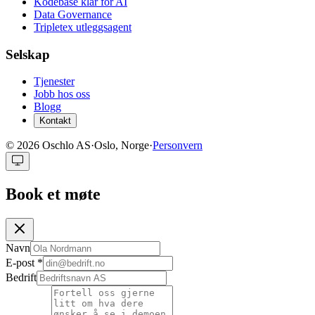
Kodebase klar for AI
Data Governance
Tripletex utleggsagent
Selskap
Tjenester
Jobb hos oss
Blogg
Kontakt
©
2026
Oschlo AS
·
Oslo, Norge
·
Personvern
Book et møte
Navn
E-post
*
Bedrift