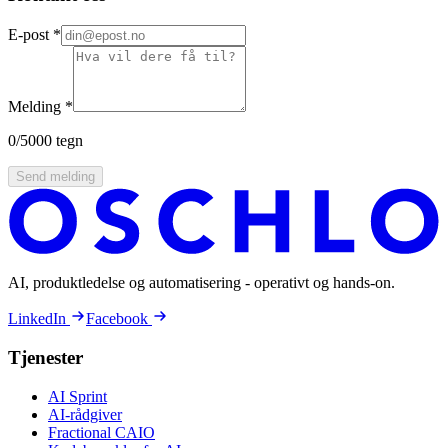
E-post
*
Melding
*
0
/5000 tegn
Send melding
AI, produktledelse og automatisering - operativt og hands-on.
LinkedIn
Facebook
Tjenester
AI Sprint
AI-rådgiver
Fractional CAIO