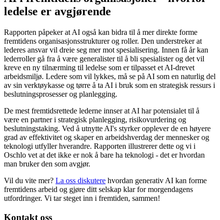
ledelse er avgjørende
Rapporten påpeker at AI også kan bidra til å mer direkte forme
fremtidens organisasjonsstrukturer og roller. Den understreker at
lederes ansvar vil dreie seg mer mot spesialisering. Innen få år kan
lederroller gå fra å være generalister til å bli spesialister og det vil
kreve en ny tilnærming til ledelse som er tilpasset et AI-drevet
arbeidsmiljø. Ledere som vil lykkes, må se på AI som en naturlig del
av sin verktøykasse og tørre å ta AI i bruk som en strategisk ressurs i
beslutningsprosesser og planlegging.
De mest fremtidsrettede lederne innser at AI har potensialet til å
være en partner i strategisk planlegging, risikovurdering og
beslutningstaking. Ved å utnytte AI's styrker opplever de en høyere
grad av effektivitet og skaper en arbeidshverdag der mennesker og
teknologi utfyller hverandre. Rapporten illustrerer dette og vi i
Oschlo vet at det ikke er nok å bare ha teknologi - det er hvordan
man bruker den som avgjør.
Vil du vite mer?
La oss diskutere
hvordan generativ AI kan forme
fremtidens arbeid og gjøre ditt selskap klar for morgendagens
utfordringer. Vi tar steget inn i fremtiden, sammen!
Kontakt oss