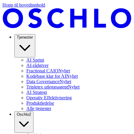
Hopp til hovedinnhold
Tjenester
AI Sprint
AI-rådgiver
Fractional CAIO
Nyhet
Kodebase klar for AI
Nyhet
Data Governance
Nyhet
Tripletex utleggsagent
Nyhet
AI Strategi
Operativ Effektivisering
Produktledelse
Alle tjenester
Oschlo
2