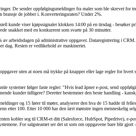
nger. De sender oppfølgingsmeldinger fra maler som ble skrevet for tre å
en bransje de jobber i. Konverteringsraten? Under 2%.
ll kunde viser kjøpssignaler klokken 14:00 på en tirsdag - besøker pris
rede snakket med en konkurrent som svarte på 30 minutter.
70% av arbeidsdagen på administrative oppgaver. Dataregistrering i CRM
er dag. Resten er vedlikehold av maskineriet.
oppgaver uten at noen må trykke på knapper eller lage regler for hvert
le systemer følger faste regler: "Hvis lead åpner e-post, send oppfølgi
nende kunder tidligere? Deretter bestemmer den beste handling - kanskj
ldinger og 15 fører til møter, analyserer den hva de 15 hadde til fell
re enn etter 100. Etter 10 000 har den lært mønstre ingen menneskelig se
nten kobler seg til CRM-et ditt (Salesforce, HubSpot, Pipedrive), e-po
 systemene. For salgsteamet ser det ut som om oppgavene bare blir gjort 