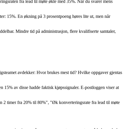
eringsraten fra lead til møte økte med 35%. Når du svarer mens
Etter: 15%. En økning på 3 prosentpoeng høres lite ut, men når
ddelbar. Mindre tid på administrasjon, flere kvalifiserte samtaler,
 salgsteamet avdekker: Hvor brukes mest tid? Hvilke oppgaver gjentas
en 15% av disse hadde faktisk kjøpssignaler. E-postloggen viser at
n 2 timer fra 20% til 80%", "Øk konverteringsrate fra lead til møte