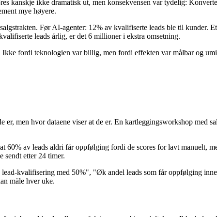
høres kanskje ikke dramatisk ut, men konsekvensen var tydelig: Konvert
sjement mye høyere.
salgstrakten. Før AI-agenter: 12% av kvalifiserte leads ble til kunder. 
lifiserte leads årlig, er det 6 millioner i ekstra omsetning.
. Ikke fordi teknologien var billig, men fordi effekten var målbar og umi
ror de er, men hvor dataene viser at de er. En kartleggingsworkshop med
t 60% av leads aldri får oppfølging fordi de scores for lavt manuelt, m
 sendt etter 24 timer.
på lead-kvalifisering med 50%", "Øk andel leads som får oppfølging inne
kan måle hver uke.