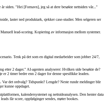
r siden. "Hei [Fornavn], jeg så at dere besøkte nettsiden vår..."
side, laster ned produktark, sjekker case-studier. Men selgeren ser
. Manuell lead-scoring. Kopiering av informasjon mellom systemer.
 scenario. Tenk på det som en digital medarbeider som jobber 24/7,
ng etter 2 dager." AI-agenten analyserer: Hvilken side besøkte de?
e er 2 timer bedre enn 2 dager for denne spesifikke leaden.
es. Var det ordvalg? Tidspunkt? Lengde? Neste runde meldinger blir
lger kunne oppdaget.
stplattformen, kalendersystemet og nettsideanalysen. Den henter data
- leads får score, oppfølginger sendes, møter bookes.