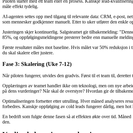
Piloten starter med ett team eller én prosess. Kanskje lead-kvalifise
måle effekt tydelig.
AI-agenten settes opp med tilgang til relevante data: CRM, e-post, net
som mennesker godkjenner manuelt. Etter to uker utfører den enkle 
Justeringen skjer kontinuerlig. Salgsteamet gir tilbakemelding: "Denne
85%, og oppfølgingsmeldingene presterer bedre enn manuelle melding
Første resultater måles mot baseline. Hvis målet var 50% reduksjon i t
du skal skalere eller justere.
Fase 3: Skalering (Uke 7-12)
Når piloten fungerer, utvides den gradvis. Først til et team til, derett
Opplæringen av teamet handler ikke om teknologi, men om nye arbeids
på dens vurderinger? Når skal de overstyre? Hvordan gir de tilbakem
Optimaliseringen fortsetter etter utrulling. Hver måned analyseres re
forbedres. Kanskje oppfølging av cold leads fungerer dårlig, men hot l
En bedrift som fulgte denne fasen så at effekten økte over tid. Måne
den.