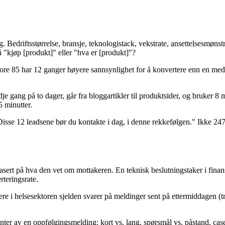
Bedriftsstørrelse, bransje, teknologistack, vekstrate, ansettelsesmønstre
 "kjøp [produkt]" eller "hva er [produkt]"?
ore 85 har 12 ganger høyere sannsynlighet for å konvertere enn en med s
dje gang på to dager, går fra bloggartikler til produktsider, og bruker 8 
5 minutter.
 "Disse 12 leadsene bør du kontakte i dag, i denne rekkefølgen." Ikke 2
sert på hva den vet om mottakeren. En teknisk beslutningstaker i fina
teringsrate.
ere i helsesektoren sjelden svarer på meldinger sent på ettermiddagen (
nter av en oppfølgingsmelding: kort vs. lang, spørsmål vs. påstand, case