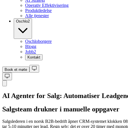
AI Strategi
Operativ Effektivisering
Produktledelse
Alle tjenester
Oschlo
2
Oschloborgere
Blogg
Jobb
2
Kontakt
Book et møte
AI Agenter for Salg: Automatiser Leadgen
Salgsteam drukner i manuelle oppgaver
Salgslederen i en norsk B2B-bedrift åpner CRM-systemet klokken 08:0
tar 5-10 minutter per lead. Regn selv: det er over 20 timer med monoto