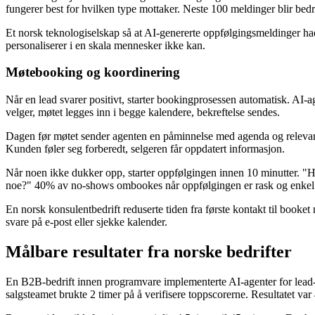
fungerer best for hvilken type mottaker. Neste 100 meldinger blir bedr
Et norsk teknologiselskap så at AI-genererte oppfølgingsmeldinger h
personaliserer i en skala mennesker ikke kan.
Møtebooking og koordinering
Når en lead svarer positivt, starter bookingprosessen automatisk. AI-ag
velger, møtet legges inn i begge kalendere, bekreftelse sendes.
Dagen før møtet sender agenten en påminnelse med agenda og relevant i
Kunden føler seg forberedt, selgeren får oppdatert informasjon.
Når noen ikke dukker opp, starter oppfølgingen innen 10 minutter. "He
noe?" 40% av no-shows ombookes når oppfølgingen er rask og enkel
En norsk konsulentbedrift reduserte tiden fra første kontakt til booket
svare på e-post eller sjekke kalender.
Målbare resultater fra norske bedrifter
En B2B-bedrift innen programvare implementerte AI-agenter for lead-k
salgsteamet brukte 2 timer på å verifisere toppscorerne. Resultatet var