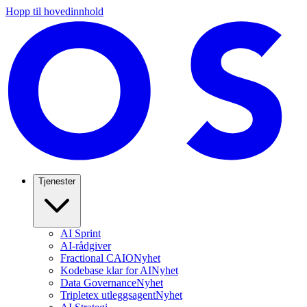
Hopp til hovedinnhold
Tjenester
AI Sprint
AI-rådgiver
Fractional CAIO
Nyhet
Kodebase klar for AI
Nyhet
Data Governance
Nyhet
Tripletex utleggsagent
Nyhet