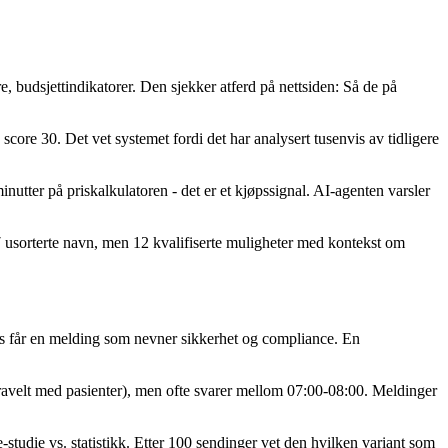
, budsjettindikatorer. Den sjekker atferd på nettsiden: Så de på
core 30. Det vet systemet fordi det har analysert tusenvis av tidligere
minutter på priskalkulatoren - det er et kjøpssignal. AI-agenten varsler
47 usorterte navn, men 12 kvalifiserte muligheter med kontekst om
ns får en melding som nevner sikkerhet og compliance. En
travelt med pasienter), men ofte svarer mellom 07:00-08:00. Meldinger
-studie vs. statistikk. Etter 100 sendinger vet den hvilken variant som