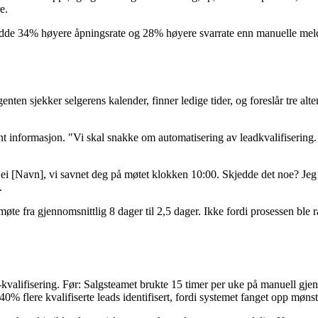
e.
adde 34% høyere åpningsrate og 28% høyere svarrate enn manuelle meld
enten sjekker selgerens kalender, finner ledige tider, og foreslår tre a
nformasjon. "Vi skal snakke om automatisering av leadkvalifisering. Jeg
i [Navn], vi savnet deg på møtet klokken 10:00. Skjedde det noe? Jeg har
.
 møte fra gjennomsnittlig 8 dager til 2,5 dager. Ikke fordi prosessen ble
valifisering. Før: Salgsteamet brukte 15 timer per uke på manuell gjen
 40% flere kvalifiserte leads identifisert, fordi systemet fanget opp møn