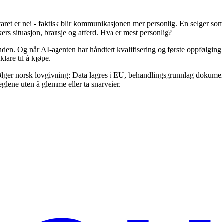
varet er nei - faktisk blir kommunikasjonen mer personlig. En selger 
ers situasjon, bransje og atferd. Hva er mest personlig?
. Og når AI-agenten har håndtert kvalifisering og første oppfølging, h
lare til å kjøpe.
ger norsk lovgivning: Data lagres i EU, behandlingsgrunnlag dokumente
glene uten å glemme eller ta snarveier.