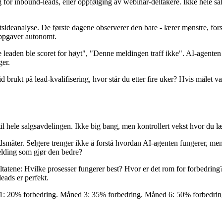
ring for inbound-leads, eller oppfølging av webinar-deltakere. Ikke hele
tsideanalyse. De første dagene observerer den bare - lærer mønstre, fors
oppgaver autonomt.
 leaden ble scoret for høyt", "Denne meldingen traff ikke". AI-agenten l
er.
id brukt på lead-kvalifisering, hvor står du etter fire uker? Hvis målet
er til hele salgsavdelingen. Ikke big bang, men kontrollert vekst hvor du l
måter. Selgere trenger ikke å forstå hvordan AI-agenten fungerer, me
elding som gjør den bedre?
sultatene: Hvilke prosesser fungerer best? Hvor er det rom for forbedr
eads er perfekt.
d 1: 20% forbedring. Måned 3: 35% forbedring. Måned 6: 50% forbedring