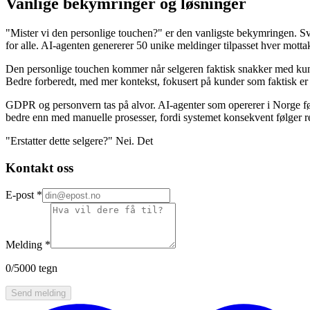
Vanlige bekymringer og løsninger
"Mister vi den personlige touchen?" er den vanligste bekymringen. S
for alle. AI-agenten genererer 50 unike meldinger tilpasset hver mottak
Den personlige touchen kommer når selgeren faktisk snakker med kunden
Bedre forberedt, med mer kontekst, fokusert på kunder som faktisk er k
GDPR og personvern tas på alvor. AI-agenter som opererer i Norge føl
bedre enn med manuelle prosesser, fordi systemet konsekvent følger re
"Erstatter dette selgere?" Nei. Det
Kontakt oss
E-post
*
Melding
*
0
/5000 tegn
Send melding