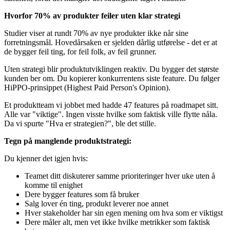
Hvorfor 70% av produkter feiler uten klar strategi
Studier viser at rundt 70% av nye produkter ikke når sine
forretningsmål. Hovedårsaken er sjelden dårlig utførelse - det er at
de bygger feil ting, for feil folk, av feil grunner.
Uten strategi blir produktutviklingen reaktiv. Du bygger det største
kunden ber om. Du kopierer konkurrentens siste feature. Du følger
HiPPO-prinsippet (Highest Paid Person's Opinion).
Et produktteam vi jobbet med hadde 47 features på roadmapet sitt.
Alle var "viktige". Ingen visste hvilke som faktisk ville flytte nåla.
Da vi spurte "Hva er strategien?", ble det stille.
Tegn på manglende produktstrategi:
Du kjenner det igjen hvis:
Teamet ditt diskuterer samme prioriteringer hver uke uten å
komme til enighet
Dere bygger features som få bruker
Salg lover én ting, produkt leverer noe annet
Hver stakeholder har sin egen mening om hva som er viktigst
Dere måler alt, men vet ikke hvilke metrikker som faktisk