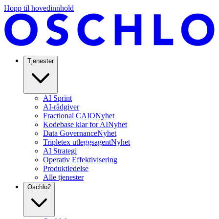
Hopp til hovedinnhold
Tjenester
AI Sprint
AI-rådgiver
Fractional CAIO
Nyhet
Kodebase klar for AI
Nyhet
Data Governance
Nyhet
Tripletex utleggsagent
Nyhet
AI Strategi
Operativ Effektivisering
Produktledelse
Alle tjenester
Oschlo
2