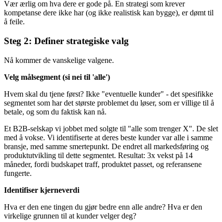
Vær ærlig om hva dere er gode på. En strategi som krever
kompetanse dere ikke har (og ikke realistisk kan bygge), er dømt til
å feile.
Steg 2: Definer strategiske valg
Nå kommer de vanskelige valgene.
Velg målsegment (si nei til 'alle')
Hvem skal du tjene først? Ikke "eventuelle kunder" - det spesifikke
segmentet som har det største problemet du løser, som er villige til å
betale, og som du faktisk kan nå.
Et B2B-selskap vi jobbet med solgte til "alle som trenger X". De slet
med å vokse. Vi identifiserte at deres beste kunder var alle i samme
bransje, med samme smertepunkt. De endret all markedsføring og
produktutvikling til dette segmentet. Resultat: 3x vekst på 14
måneder, fordi budskapet traff, produktet passet, og referansene
fungerte.
Identifiser kjerneverdi
Hva er den ene tingen du gjør bedre enn alle andre? Hva er den
virkelige grunnen til at kunder velger deg?