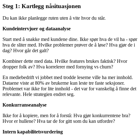
Steg 1: Kartlegg nåsituasjonen
Du kan ikke planlegge ruten uten å vite hvor du står.
Kundeintervjuer og dataanalyse
Start med å snakke med kundene dine. Ikke spør hva de vil ha - spør
hva de sliter med. Hvilke problemer prøver de å løse? Hva gjør de i
dag? Hvor går det galt?
Kombiner dette med data. Hvilke features brukes faktisk? Hvor
dropper folk av? Hva korrelerer med fornying vs churn?
En mediebedrift vi jobbet med trodde leserne ville ha mer innhold.
Dataene viste at 80% av brukerne kun leste tre faste seksjoner.
Problemet var ikke for lite innhold - det var for vanskelig å finne det
relevante. Hele strategien endret seg.
Konkurranseanalyse
Ikke for å kopiere, men for å forstå: Hva gjør konkurrentene bra?
Hvor er hullene? Hva tar de for gitt som du kan utfordre?
Intern kapabilitetsvurdering