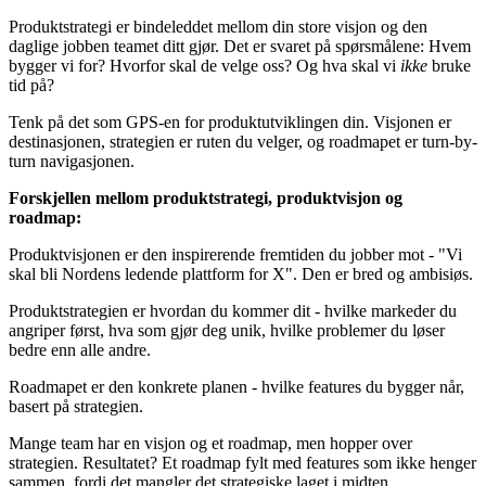
Produktstrategi er bindeleddet mellom din store visjon og den
daglige jobben teamet ditt gjør. Det er svaret på spørsmålene: Hvem
bygger vi for? Hvorfor skal de velge oss? Og hva skal vi
ikke
bruke
tid på?
Tenk på det som GPS-en for produktutviklingen din. Visjonen er
destinasjonen, strategien er ruten du velger, og roadmapet er turn-by-
turn navigasjonen.
Forskjellen mellom produktstrategi, produktvisjon og
roadmap:
Produktvisjonen er den inspirerende fremtiden du jobber mot - "Vi
skal bli Nordens ledende plattform for X". Den er bred og ambisiøs.
Produktstrategien er hvordan du kommer dit - hvilke markeder du
angriper først, hva som gjør deg unik, hvilke problemer du løser
bedre enn alle andre.
Roadmapet er den konkrete planen - hvilke features du bygger når,
basert på strategien.
Mange team har en visjon og et roadmap, men hopper over
strategien. Resultatet? Et roadmap fylt med features som ikke henger
sammen, fordi det mangler det strategiske laget i midten.