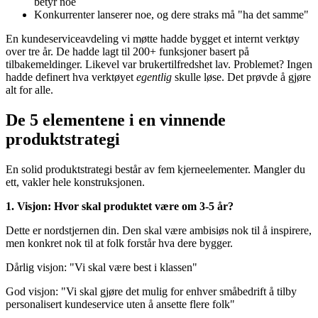
betyr noe
Konkurrenter lanserer noe, og dere straks må "ha det samme"
En kundeserviceavdeling vi møtte hadde bygget et internt verktøy
over tre år. De hadde lagt til 200+ funksjoner basert på
tilbakemeldinger. Likevel var brukertilfredshet lav. Problemet? Ingen
hadde definert hva verktøyet
egentlig
skulle løse. Det prøvde å gjøre
alt for alle.
De 5 elementene i en vinnende
produktstrategi
En solid produktstrategi består av fem kjerneelementer. Mangler du
ett, vakler hele konstruksjonen.
1. Visjon: Hvor skal produktet være om 3-5 år?
Dette er nordstjernen din. Den skal være ambisiøs nok til å inspirere,
men konkret nok til at folk forstår hva dere bygger.
Dårlig visjon: "Vi skal være best i klassen"
God visjon: "Vi skal gjøre det mulig for enhver småbedrift å tilby
personalisert kundeservice uten å ansette flere folk"