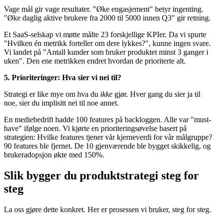
Vage mål gir vage resultater. "Øke engasjement" betyr ingenting.
"Øke daglig aktive brukere fra 2000 til 5000 innen Q3" gir retning.
Et SaaS-selskap vi møtte målte 23 forskjellige KPIer. Da vi spurte
"Hvilken én metrikk forteller om dere lykkes?", kunne ingen svare.
Vi landet på "Antall kunder som bruker produktet minst 3 ganger i
uken". Den ene metrikken endret hvordan de prioriterte alt.
5. Prioriteringer: Hva sier vi nei til?
Strategi er like mye om hva du
ikke
gjør. Hver gang du sier ja til
noe, sier du implisitt nei til noe annet.
En mediebedrift hadde 100 features på backloggen. Alle var "must-
have" ifølge noen. Vi kjørte en prioriteringsøvelse basert på
strategien: Hvilke features tjener vår kjerneverdi for vår målgruppe?
90 features ble fjernet. De 10 gjenværende ble bygget skikkelig, og
brukeradopsjon økte med 150%.
Slik bygger du produktstrategi steg for
steg
La oss gjøre dette konkret. Her er prosessen vi bruker, steg for steg.