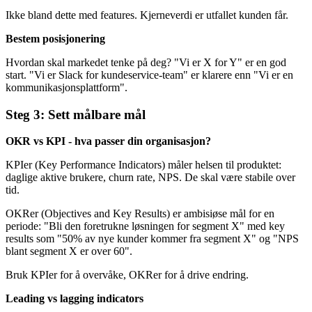
Ikke bland dette med features. Kjerneverdi er utfallet kunden får.
Bestem posisjonering
Hvordan skal markedet tenke på deg? "Vi er X for Y" er en god
start. "Vi er Slack for kundeservice-team" er klarere enn "Vi er en
kommunikasjonsplattform".
Steg 3: Sett målbare mål
OKR vs KPI - hva passer din organisasjon?
KPIer (Key Performance Indicators) måler helsen til produktet:
daglige aktive brukere, churn rate, NPS. De skal være stabile over
tid.
OKRer (Objectives and Key Results) er ambisiøse mål for en
periode: "Bli den foretrukne løsningen for segment X" med key
results som "50% av nye kunder kommer fra segment X" og "NPS
blant segment X er over 60".
Bruk KPIer for å overvåke, OKRer for å drive endring.
Leading vs lagging indicators