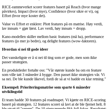
RICE-rammeverket scorer features basert på Reach (hvor mange
påvirkes), Impact (hvor mye), Confidence (hvor sikre er vi), og
Effort (hvor mye koster det).
Value vs Effort er enklere: Plott features på en matrise. Høy verdi,
lav innsats = gjør først. Lav verdi, høy innsats = dropp.
Kano-modellen skiller mellom basic features (må ha), performance
features (jo mer jo bedre), og delight features (wow-faktoren).
Hvordan si nei til gode ideer
Det vanskeligste er å si nei til ting som
er
gode, men som ikke
passer strategien.
En produktleder fortalte oss: "Vår største kunde ba om en feature
som ville tatt 3 måneder å bygge. Den passet ikke strategien vår. Vi
sa nei. De ble kunde likevel, fordi de så at vi hadde en klar retning."
Eksempel: Prioriteringsmatrise som sparte 6 måneder
utviklingstid
Et team hadde 30 features på roadmapet. Vi kjørte en RICE-scoring
basert på strategien. 12 features scoret så lavt at de ble fjernet helt. 8
ble utsatt til "senere". De 10 gjenværende fikk full fokus. Resultatet: