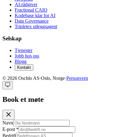
AI-rådgiver
Fractional CAIO
Kodebase klar for AI
Data Governance
Tripletex utleggsagent
Selskap
Tjenester
Jobb hos oss
Blogg
Kontakt
©
2026
Oschlo AS
·
Oslo, Norge
·
Personvern
Book et møte
Navn
E-post
*
Bedrift