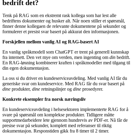
bedrift det?
Tenk på RAG som en ekstremt rask kollega som har lest alle
bedriftens dokumenter og husker alt. Når noen stiller et spørsmål,
finner denne kollegaen de relevante dokumentene på sekunder og
formulerer et presist svar basert på akkurat den informasjonen.
Forskjellen mellom vanlig AI og RAG-basert AI
En vanlig språkmodell som ChatGPT er trent på generell kunnskap
fra internett. Den vet mye om verden, men ingenting om
din
bedrift.
En RAG-løsning kombinerer kraften i språkmodeller med tilgang til
din egen dokumentasjon.
La oss si du driver en kundeserviceavdeling. Med vanlig AI får du
generiske svar om kundeservice. Med RAG får du svar basert på
dine
produkter,
dine
retningslinjer og
dine
prosedyrer.
Konkrete eksempler fra norsk næringsliv
En kundeserviceavdeling i helsesektoren implementerte RAG for å
svare på spørsmål om komplekse produkter. Tidligere måtte
supportmedarbeidere lete gjennom hundrevis av PDF-er. Nå får de
presise svar på sekunder, komplett med referanser til riktig
dokumentasjon. Responstiden gikk fra 8 timer til 2 timer.