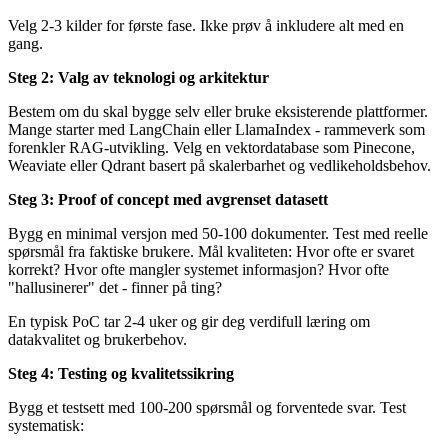
Velg 2-3 kilder for første fase. Ikke prøv å inkludere alt med en
gang.
Steg 2: Valg av teknologi og arkitektur
Bestem om du skal bygge selv eller bruke eksisterende plattformer.
Mange starter med LangChain eller LlamaIndex - rammeverk som
forenkler RAG-utvikling. Velg en vektordatabase som Pinecone,
Weaviate eller Qdrant basert på skalerbarhet og vedlikeholdsbehov.
Steg 3: Proof of concept med avgrenset datasett
Bygg en minimal versjon med 50-100 dokumenter. Test med reelle
spørsmål fra faktiske brukere. Mål kvaliteten: Hvor ofte er svaret
korrekt? Hvor ofte mangler systemet informasjon? Hvor ofte
"hallusinerer" det - finner på ting?
En typisk PoC tar 2-4 uker og gir deg verdifull læring om
datakvalitet og brukerbehov.
Steg 4: Testing og kvalitetssikring
Bygg et testsett med 100-200 spørsmål og forventede svar. Test
systematisk: