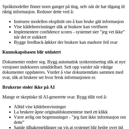
Språkmodeller finner noen ganger på ting, selv når de har tilgang til
riktig informasjon. Reduser dette ved å:
Instruere modellen eksplisitt om å kun bruke gitt informasjon
Vise kildehenvisninger slik at brukere kan verifisere
Implementere confidence scores - systemet sier "jeg vet ikke"
når det er usikkert
Bygge feedback-løkker der brukere kan markere feil svar
Kunnskapsbasen blir utdatert
Dokumenter endrer seg. Bygg automatisk synkronisering slik at nye
versjoner indekseres umiddelbart. Sett opp varsler når viktige
dokumenter oppdateres. Vurder å vise dokumentdato sammen med
svar, slik at brukere ser hvor fersk informasjonen er.
Brukerne stoler ikke på AI
Mange er skeptiske til AI-genererte svar. Bygg tillit ved å:
Alltid vise kildehenvisninger
La brukere åpne originaldokumentene med ett klikk
Være ærlig om begrensninger - "jeg fant ikke informasjon om
dette"
Samle tilbakemeldinger og vis at systemet blir bedre over tid