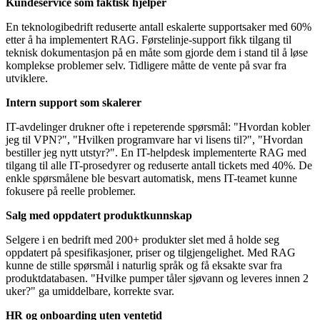
Kundeservice som faktisk hjelper
En teknologibedrift reduserte antall eskalerte supportsaker med 60%
etter å ha implementert RAG. Førstelinje-support fikk tilgang til
teknisk dokumentasjon på en måte som gjorde dem i stand til å løse
komplekse problemer selv. Tidligere måtte de vente på svar fra
utviklere.
Intern support som skalerer
IT-avdelinger drukner ofte i repeterende spørsmål: "Hvordan kobler
jeg til VPN?", "Hvilken programvare har vi lisens til?", "Hvordan
bestiller jeg nytt utstyr?". En IT-helpdesk implementerte RAG med
tilgang til alle IT-prosedyrer og reduserte antall tickets med 40%. De
enkle spørsmålene ble besvart automatisk, mens IT-teamet kunne
fokusere på reelle problemer.
Salg med oppdatert produktkunnskap
Selgere i en bedrift med 200+ produkter slet med å holde seg
oppdatert på spesifikasjoner, priser og tilgjengelighet. Med RAG
kunne de stille spørsmål i naturlig språk og få eksakte svar fra
produktdatabasen. "Hvilke pumper tåler sjøvann og leveres innen 2
uker?" ga umiddelbare, korrekte svar.
HR og onboarding uten ventetid