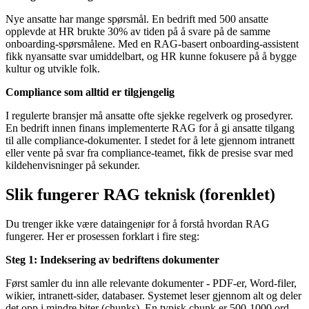
Nye ansatte har mange spørsmål. En bedrift med 500 ansatte
opplevde at HR brukte 30% av tiden på å svare på de samme
onboarding-spørsmålene. Med en RAG-basert onboarding-assistent
fikk nyansatte svar umiddelbart, og HR kunne fokusere på å bygge
kultur og utvikle folk.
Compliance som alltid er tilgjengelig
I regulerte bransjer må ansatte ofte sjekke regelverk og prosedyrer.
En bedrift innen finans implementerte RAG for å gi ansatte tilgang
til alle compliance-dokumenter. I stedet for å lete gjennom intranett
eller vente på svar fra compliance-teamet, fikk de presise svar med
kildehenvisninger på sekunder.
Slik fungerer RAG teknisk (forenklet)
Du trenger ikke være dataingeniør for å forstå hvordan RAG
fungerer. Her er prosessen forklart i fire steg:
Steg 1: Indeksering av bedriftens dokumenter
Først samler du inn alle relevante dokumenter - PDF-er, Word-filer,
wikier, intranett-sider, databaser. Systemet leser gjennom alt og deler
det opp i mindre biter (chunks). En typisk chunk er 500-1000 ord -