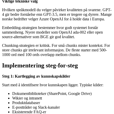
Viktige tekniske valg
Hvilken språkmodell du velger påvirker kvaliteten på svarene. GPT-
4 gir bedre forståelse enn GPT-3.5, men er tregere og dyrere. Mange
norske bedrifter velger Azure OpenAI for å holde data i Europa.
Embedding-strategien bestemmer hvor godt systemet forstår
sammenheng. Nyere modeller som OpenAI ada-002 eller open
source-alternativer som BGE gir god kvalitet.
Chunking-strategien er kritisk. For små chunks mister kontekst. For
store chunks gir irrelevant informasjon. De fleste starter med 500-
1000 ord med 100 ords overlapp mellom chunks.
Implementering steg-for-steg
Steg 1: Kartlegging av kunnskapskilder
Start med å identifisere hvor kunnskapen ligger. Typiske kilder:
Dokumentbiblioteker (SharePoint, Google Drive)
Wikier og intranett
Produktdatabaser
E-posttråder og Slack-kanaler
Eksisterende FAQ-er