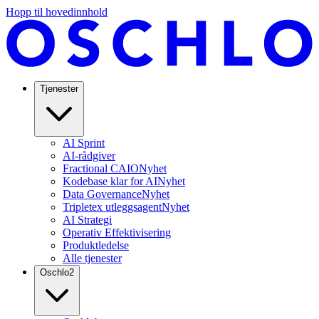
Hopp til hovedinnhold
Tjenester
AI Sprint
AI-rådgiver
Fractional CAIO
Nyhet
Kodebase klar for AI
Nyhet
Data Governance
Nyhet
Tripletex utleggsagent
Nyhet
AI Strategi
Operativ Effektivisering
Produktledelse
Alle tjenester
Oschlo
2