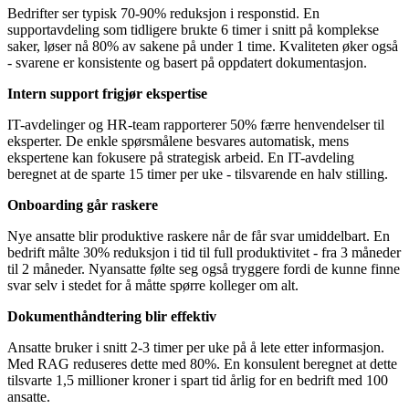
Bedrifter ser typisk 70-90% reduksjon i responstid. En
supportavdeling som tidligere brukte 6 timer i snitt på komplekse
saker, løser nå 80% av sakene på under 1 time. Kvaliteten øker også
- svarene er konsistente og basert på oppdatert dokumentasjon.
Intern support frigjør ekspertise
IT-avdelinger og HR-team rapporterer 50% færre henvendelser til
eksperter. De enkle spørsmålene besvares automatisk, mens
ekspertene kan fokusere på strategisk arbeid. En IT-avdeling
beregnet at de sparte 15 timer per uke - tilsvarende en halv stilling.
Onboarding går raskere
Nye ansatte blir produktive raskere når de får svar umiddelbart. En
bedrift målte 30% reduksjon i tid til full produktivitet - fra 3 måneder
til 2 måneder. Nyansatte følte seg også tryggere fordi de kunne finne
svar selv i stedet for å måtte spørre kolleger om alt.
Dokumenthåndtering blir effektiv
Ansatte bruker i snitt 2-3 timer per uke på å lete etter informasjon.
Med RAG reduseres dette med 80%. En konsulent beregnet at dette
tilsvarte 1,5 millioner kroner i spart tid årlig for en bedrift med 100
ansatte.