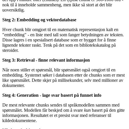
nok til å inneholde sammenheng, men ikke så stort at det blir
uoversiktlig.
Steg 2: Embedding og vektordatabase
Hver chunk blir omgjort til en matematisk representasjon kalt en
"embedding" - en liste med tall som fanger betydningen av teksten.
Disse lagres i en spesialisert database som er bygget for å finne
lignende tekster raskt. Tenk på det som en bibliotekskatalog på
steroider.
Steg 3: Retrieval - finne relevant informasjon
Når noen stiller et spørsmål, blir spørsmålet også omgjort til en
embedding. Systemet søker i databasen etter de chunks som er mest
like spørsmålet. Dette skjer på millisekunder, selv med millioner av
dokumenter.
Steg 4: Generation - lage svar basert på funnet info
De mest relevante chunks sendes til språkmodellen sammen med
spørsmålet. Modellen får beskjed om å svare
kun
basert på den gitte
informasjonen. Resultatet er et presist svar med referanser til
kildedokumentene.