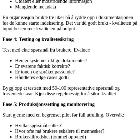
Utdatert eller motstridende informasjon
Manglende metadata
En organisasjon brukte tre uker på å rydde opp i dokumentasjonen
før de kunne starte indeksering. Det var tid godt brukt - kvaliteten på
input bestemmer kvaliteten på output.
Fase 4: Testing og kvalitetssikring
Test med ekte spørsmål fra brukere. Evaluer:
Henter systemet riktige dokumenter?
Er svarene faktisk korrekte?
Er tonen og språket passende?
Håndteres edge cases godt?
Bygg opp et testsett med 50-100 representative spørsmål og
forventede svar. Kjør disse regelmessig for å sikre kvalitet.
Fase 5: Produksjonssetting og monitorering
Start gjerne med en begrenset pilot før full utrulling. Overvåk:
Hvilke spørsmål stilles?
Hvor ofte må brukere eskalere til mennesker?
Bruker-tilfredshet (tommel opp/ned)