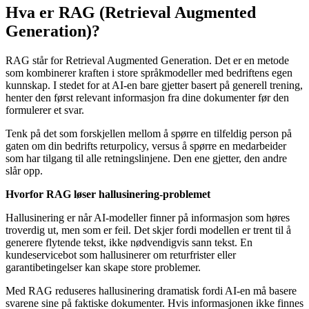
Hva er RAG (Retrieval Augmented
Generation)?
RAG står for Retrieval Augmented Generation. Det er en metode
som kombinerer kraften i store språkmodeller med bedriftens egen
kunnskap. I stedet for at AI-en bare gjetter basert på generell trening,
henter den først relevant informasjon fra dine dokumenter før den
formulerer et svar.
Tenk på det som forskjellen mellom å spørre en tilfeldig person på
gaten om din bedrifts returpolicy, versus å spørre en medarbeider
som har tilgang til alle retningslinjene. Den ene gjetter, den andre
slår opp.
Hvorfor RAG løser hallusinering-problemet
Hallusinering er når AI-modeller finner på informasjon som høres
troverdig ut, men som er feil. Det skjer fordi modellen er trent til å
generere flytende tekst, ikke nødvendigvis sann tekst. En
kundeservicebot som hallusinerer om returfrister eller
garantibetingelser kan skape store problemer.
Med RAG reduseres hallusinering dramatisk fordi AI-en må basere
svarene sine på faktiske dokumenter. Hvis informasjonen ikke finnes