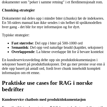
dokumenter som "peker i samme retning" i et flerdimensjonalt rom.
Chunking-strategier
Dokumenter må deles opp i mindre biter (chunks) før de indekseres.
En 50-siders manual kan ikke sendes i sin helhet til språkmodellen
hver gang - det blir for mye informasjon og for dyrt.
Typiske strategier:
Fast størrelse
: Del opp i biter på 500-1000 ord
Semantisk
: Del opp ved naturlige brudd (kapitler, seksjoner)
Overlappende
: La bitene overlappe litt for å bevare kontekst
En kundeserviceavdeling delte opp sin produktdokumentasjon i
seksjoner basert på produktfunksjoner. Det ga mer presise svar enn å
dele opp basert på antall ord, fordi hver chunk inneholdt komplett
informasjon om ett emne.
Praktiske use cases for RAG i norske
bedrifter
Kundeservice chatbots med produktdokumentasjon