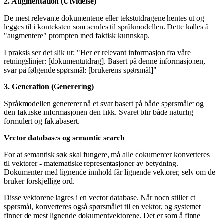
2. Augmentation (Utvidelse)
De mest relevante dokumentene eller tekstutdragene hentes ut og
legges til i konteksten som sendes til språkmodellen. Dette kalles å
"augmentere" prompten med faktisk kunnskap.
I praksis ser det slik ut: "Her er relevant informasjon fra våre
retningslinjer: [dokumentutdrag]. Basert på denne informasjonen,
svar på følgende spørsmål: [brukerens spørsmål]"
3. Generation (Generering)
Språkmodellen genererer nå et svar basert på både spørsmålet og
den faktiske informasjonen den fikk. Svaret blir både naturlig
formulert og faktabasert.
Vector databases og semantic search
For at semantisk søk skal fungere, må alle dokumenter konverteres
til vektorer - matematiske representasjoner av betydning.
Dokumenter med lignende innhold får lignende vektorer, selv om de
bruker forskjellige ord.
Disse vektorene lagres i en vector database. Når noen stiller et
spørsmål, konverteres også spørsmålet til en vektor, og systemet
finner de mest lignende dokumentvektorene. Det er som å finne