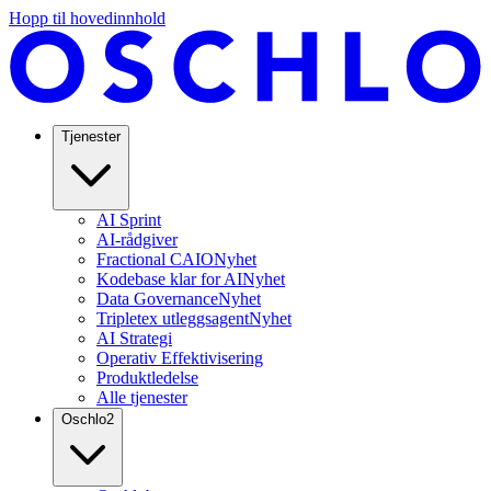
Hopp til hovedinnhold
Tjenester
AI Sprint
AI-rådgiver
Fractional CAIO
Nyhet
Kodebase klar for AI
Nyhet
Data Governance
Nyhet
Tripletex utleggsagent
Nyhet
AI Strategi
Operativ Effektivisering
Produktledelse
Alle tjenester
Oschlo
2