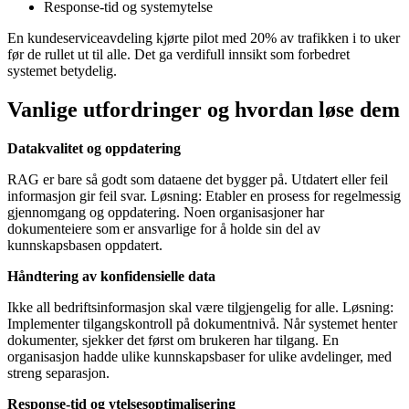
Response-tid og systemytelse
En kundeserviceavdeling kjørte pilot med 20% av trafikken i to uker
før de rullet ut til alle. Det ga verdifull innsikt som forbedret
systemet betydelig.
Vanlige utfordringer og hvordan løse dem
Datakvalitet og oppdatering
RAG er bare så godt som dataene det bygger på. Utdatert eller feil
informasjon gir feil svar. Løsning: Etabler en prosess for regelmessig
gjennomgang og oppdatering. Noen organisasjoner har
dokumenteiere som er ansvarlige for å holde sin del av
kunnskapsbasen oppdatert.
Håndtering av konfidensielle data
Ikke all bedriftsinformasjon skal være tilgjengelig for alle. Løsning:
Implementer tilgangskontroll på dokumentnivå. Når systemet henter
dokumenter, sjekker det først om brukeren har tilgang. En
organisasjon hadde ulike kunnskapsbaser for ulike avdelinger, med
streng separasjon.
Response-tid og ytelsesoptimalisering