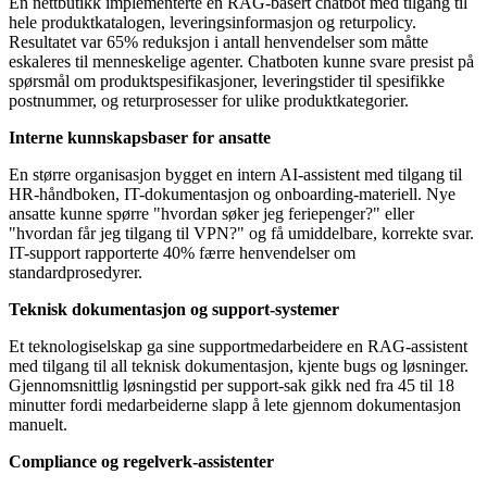
En nettbutikk implementerte en RAG-basert chatbot med tilgang til
hele produktkatalogen, leveringsinformasjon og returpolicy.
Resultatet var 65% reduksjon i antall henvendelser som måtte
eskaleres til menneskelige agenter. Chatboten kunne svare presist på
spørsmål om produktspesifikasjoner, leveringstider til spesifikke
postnummer, og returprosesser for ulike produktkategorier.
Interne kunnskapsbaser for ansatte
En større organisasjon bygget en intern AI-assistent med tilgang til
HR-håndboken, IT-dokumentasjon og onboarding-materiell. Nye
ansatte kunne spørre "hvordan søker jeg feriepenger?" eller
"hvordan får jeg tilgang til VPN?" og få umiddelbare, korrekte svar.
IT-support rapporterte 40% færre henvendelser om
standardprosedyrer.
Teknisk dokumentasjon og support-systemer
Et teknologiselskap ga sine supportmedarbeidere en RAG-assistent
med tilgang til all teknisk dokumentasjon, kjente bugs og løsninger.
Gjennomsnittlig løsningstid per support-sak gikk ned fra 45 til 18
minutter fordi medarbeiderne slapp å lete gjennom dokumentasjon
manuelt.
Compliance og regelverk-assistenter