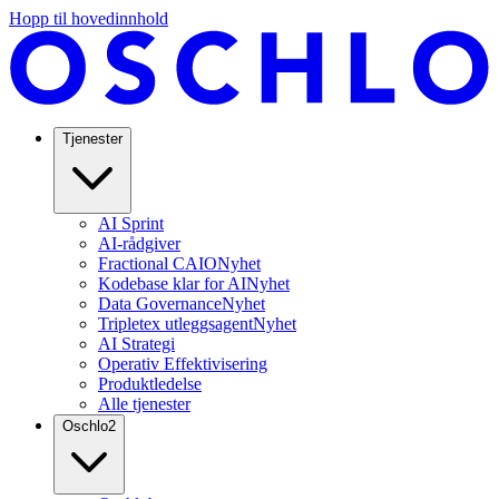
Hopp til hovedinnhold
Tjenester
AI Sprint
AI-rådgiver
Fractional CAIO
Nyhet
Kodebase klar for AI
Nyhet
Data Governance
Nyhet
Tripletex utleggsagent
Nyhet
AI Strategi
Operativ Effektivisering
Produktledelse
Alle tjenester
Oschlo
2