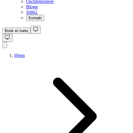
Oschloborgere
Blogg
Jobb
2
Kontakt
Book et møte
Hjem