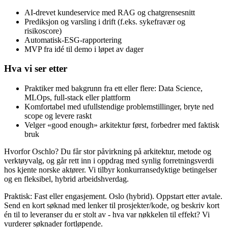
AI‑drevet kundeservice med RAG og chatgrensesnitt
Prediksjon og varsling i drift (f.eks. sykefravær og
risikoscore)
Automatisk‑ESG‑rapportering
MVP fra idé til demo i løpet av dager
Hva vi ser etter
Praktiker med bakgrunn fra ett eller flere: Data Science,
MLOps, full‑stack eller plattform
Komfortabel med ufullstendige problemstillinger, bryte ned
scope og levere raskt
Velger «good enough» arkitektur først, forbedrer med faktisk
bruk
Hvorfor Oschlo? Du får stor påvirkning på arkitektur, metode og
verktøyvalg, og går rett inn i oppdrag med synlig forretningsverdi
hos kjente norske aktører. Vi tilbyr konkurransedyktige betingelser
og en fleksibel, hybrid arbeidshverdag.
Praktisk: Fast eller engasjement. Oslo (hybrid). Oppstart etter avtale.
Send en kort søknad med lenker til prosjekter/kode, og beskriv kort
én til to leveranser du er stolt av - hva var nøkkelen til effekt? Vi
vurderer søknader fortløpende.