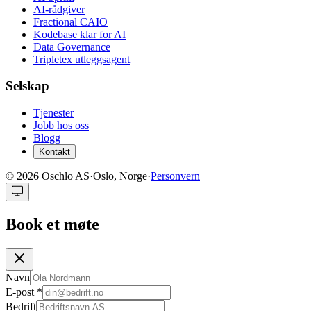
AI-rådgiver
Fractional CAIO
Kodebase klar for AI
Data Governance
Tripletex utleggsagent
Selskap
Tjenester
Jobb hos oss
Blogg
Kontakt
©
2026
Oschlo AS
·
Oslo, Norge
·
Personvern
Book et møte
Navn
E-post
*
Bedrift