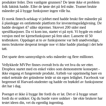
produkter feiler. Den vanligste grunnen? De løste ikke et problem
folk faktisk hadde. Eller de løste det på feil måte. Teamet brukte
måneder på å bygge funksjoner ingen ville ha.
Et norsk fintech-selskap vi jobbet med hadde brukt fire måneder på
å planlegge en omfattende plattform for investeringsrådgivning. De
hadde designet 47 ulike skjermer. Skrevet 200 sider med
spesifikasjoner. Da vi kom inn, startet vi på nytt. Vi bygde en enkel
versjon med tre kjernefunksjoner på fem uker. Lanserte til 50
testbrukere. Oppdaget at to av funksjonene var helt unødvendige,
mens brukerne desperat trengte noe vi ikke hadde planlagt i det hele
tatt.
Det sparte dem sannsynligvis seks måneder og flere millioner.
Vellykkede MVPer finnes overalt hvis du vet hva du ser etter.
Dropbox startet med en enkel video som demonstrerte konseptet -
ikke engang et fungerende produkt. Airbnb var opprinnelig bare en
enkel nettside der gründerne leide ut sin egen leilighet. Facebook var
begrenset til Harvard-studenter og hadde en brøkdel av funksjonene
det har i dag.
Poenget er ikke å bygge lite fordi du er lat. Det er å bygge smart
fordi du er usikker. Og du burde være usikker - før ekte brukere har
testet ideen din, vet du egentlig ingenting.