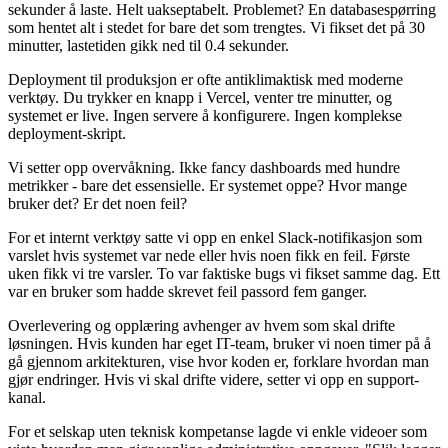
sekunder å laste. Helt uakseptabelt. Problemet? En databasespørring
som hentet alt i stedet for bare det som trengtes. Vi fikset det på 30
minutter, lastetiden gikk ned til 0.4 sekunder.
Deployment til produksjon er ofte antiklimaktisk med moderne
verktøy. Du trykker en knapp i Vercel, venter tre minutter, og
systemet er live. Ingen servere å konfigurere. Ingen komplekse
deployment-skript.
Vi setter opp overvåkning. Ikke fancy dashboards med hundre
metrikker - bare det essensielle. Er systemet oppe? Hvor mange
bruker det? Er det noen feil?
For et internt verktøy satte vi opp en enkel Slack-notifikasjon som
varslet hvis systemet var nede eller hvis noen fikk en feil. Første
uken fikk vi tre varsler. To var faktiske bugs vi fikset samme dag. Ett
var en bruker som hadde skrevet feil passord fem ganger.
Overlevering og opplæring avhenger av hvem som skal drifte
løsningen. Hvis kunden har eget IT-team, bruker vi noen timer på å
gå gjennom arkitekturen, vise hvor koden er, forklare hvordan man
gjør endringer. Hvis vi skal drifte videre, setter vi opp en support-
kanal.
For et selskap uten teknisk kompetanse lagde vi enkle videoer som