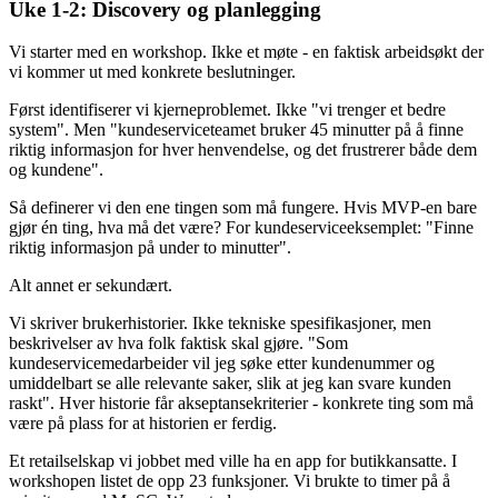
Uke 1-2: Discovery og planlegging
Vi starter med en workshop. Ikke et møte - en faktisk arbeidsøkt der
vi kommer ut med konkrete beslutninger.
Først identifiserer vi kjerneproblemet. Ikke "vi trenger et bedre
system". Men "kundeserviceteamet bruker 45 minutter på å finne
riktig informasjon for hver henvendelse, og det frustrerer både dem
og kundene".
Så definerer vi den ene tingen som må fungere. Hvis MVP-en bare
gjør én ting, hva må det være? For kundeserviceeksemplet: "Finne
riktig informasjon på under to minutter".
Alt annet er sekundært.
Vi skriver brukerhistorier. Ikke tekniske spesifikasjoner, men
beskrivelser av hva folk faktisk skal gjøre. "Som
kundeservicemedarbeider vil jeg søke etter kundenummer og
umiddelbart se alle relevante saker, slik at jeg kan svare kunden
raskt". Hver historie får akseptansekriterier - konkrete ting som må
være på plass for at historien er ferdig.
Et retailselskap vi jobbet med ville ha en app for butikkansatte. I
workshopen listet de opp 23 funksjoner. Vi brukte to timer på å