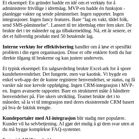
Et eksempel: En gründer hadde en idé om et verktøy for å
administrere frivillige i idrettslag. MVP-en hadde én funksjon -
planlegge vakter og sende påminnelser. Ingen rapporter. Ingen
integrasjoner. Ingen fancy features. Bare "lag en vakt, tildel folk,
send SMS-påminnelse". Lansert til tre idrettslag etter fem uker. De
brukte det i tre måneder og ga tilbakemelding. Nå, ett år senere, er
det et fullverdig produkt med 50 betalende lag.
Interne verktøy for effektivisering
handler om å løse et spesifikt
problem i din egen organisasjon. Disse er ofte enklere fordi du har
direkte tilgang til brukerne og kan justere underveis.
Et typisk eksempel: En salgsavdeling brukte Excel-ark for å spore
kundehenvendelser. Det fungerte, men var kaotisk. Vi bygde en
enkel web-app der de kunne registrere henvendelser, se status, og få
varsler når noe krevde oppfølging. Ingen CRM-integrasjon i MVP-
en. Ingen avanserte rapporter. Bare en strukturert måte å håndtere
henvendelser på. Fire ukers utvikling. Teamet brukte det i to
måneder, så la vi til integrasjon med deres eksisterende CRM basert
på hva de faktisk trengte.
Kundeportaler med AI-integrasjon
blir stadig mer populære.
Kunder vil ha selvbetjening. AI gjør det mulig å gi dem svar uten at
du må bygge komplekse FAQ-systemer.