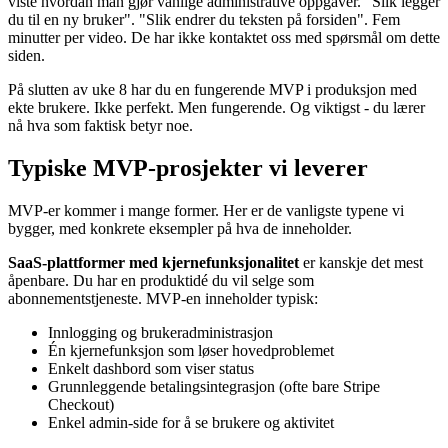
viste hvordan man gjør vanlige administrative oppgaver. "Slik legger
du til en ny bruker". "Slik endrer du teksten på forsiden". Fem
minutter per video. De har ikke kontaktet oss med spørsmål om dette
siden.
På slutten av uke 8 har du en fungerende MVP i produksjon med
ekte brukere. Ikke perfekt. Men fungerende. Og viktigst - du lærer
nå hva som faktisk betyr noe.
Typiske MVP-prosjekter vi leverer
MVP-er kommer i mange former. Her er de vanligste typene vi
bygger, med konkrete eksempler på hva de inneholder.
SaaS-plattformer med kjernefunksjonalitet
er kanskje det mest
åpenbare. Du har en produktidé du vil selge som
abonnementstjeneste. MVP-en inneholder typisk:
Innlogging og brukeradministrasjon
Én kjernefunksjon som løser hovedproblemet
Enkelt dashbord som viser status
Grunnleggende betalingsintegrasjon (ofte bare Stripe
Checkout)
Enkel admin-side for å se brukere og aktivitet