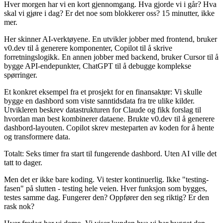
Hver morgen har vi en kort gjennomgang. Hva gjorde vi i går? Hva
skal vi gjøre i dag? Er det noe som blokkerer oss? 15 minutter, ikke
mer.
Her skinner AI-verktøyene. En utvikler jobber med frontend, bruker
v0.dev til å generere komponenter, Copilot til å skrive
forretningslogikk. En annen jobber med backend, bruker Cursor til å
bygge API-endepunkter, ChatGPT til å debugge komplekse
spørringer.
Et konkret eksempel fra et prosjekt for en finansaktør: Vi skulle
bygge en dashbord som viste sanntidsdata fra tre ulike kilder.
Utvikleren beskrev datastrukturen for Claude og fikk forslag til
hvordan man best kombinerer dataene. Brukte v0.dev til å generere
dashbord-layouten. Copilot skrev mesteparten av koden for å hente
og transformere data.
Totalt: Seks timer fra start til fungerende dashbord. Uten AI ville det
tatt to dager.
Men det er ikke bare koding. Vi tester kontinuerlig. Ikke "testing-
fasen" på slutten - testing hele veien. Hver funksjon som bygges,
testes samme dag. Fungerer den? Oppfører den seg riktig? Er den
rask nok?