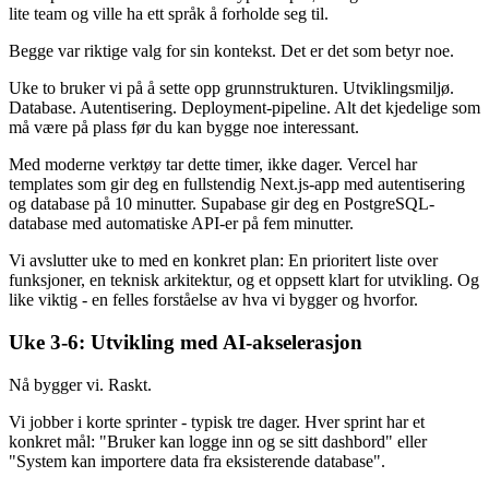
lite team og ville ha ett språk å forholde seg til.
Begge var riktige valg for sin kontekst. Det er det som betyr noe.
Uke to bruker vi på å sette opp grunnstrukturen. Utviklingsmiljø.
Database. Autentisering. Deployment-pipeline. Alt det kjedelige som
må være på plass før du kan bygge noe interessant.
Med moderne verktøy tar dette timer, ikke dager. Vercel har
templates som gir deg en fullstendig Next.js-app med autentisering
og database på 10 minutter. Supabase gir deg en PostgreSQL-
database med automatiske API-er på fem minutter.
Vi avslutter uke to med en konkret plan: En prioritert liste over
funksjoner, en teknisk arkitektur, og et oppsett klart for utvikling. Og
like viktig - en felles forståelse av hva vi bygger og hvorfor.
Uke 3-6: Utvikling med AI-akselerasjon
Nå bygger vi. Raskt.
Vi jobber i korte sprinter - typisk tre dager. Hver sprint har et
konkret mål: "Bruker kan logge inn og se sitt dashbord" eller
"System kan importere data fra eksisterende database".