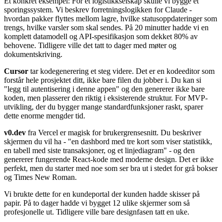
Et konkret eksempel: For et logistikkselskap skulle vi bygge et
sporingssystem. Vi beskrev forretningslogikken for Claude -
hvordan pakker flyttes mellom lagre, hvilke statusoppdateringer som
trengs, hvilke varsler som skal sendes. På 20 minutter hadde vi en
komplett datamodell og API-spesifikasjon som dekket 80% av
behovene. Tidligere ville det tatt to dager med møter og
dokumentskriving.
Cursor
tar kodegenerering et steg videre. Det er en kodeeditor som
forstår hele prosjektet ditt, ikke bare filen du jobber i. Du kan si
"legg til autentisering i denne appen" og den genererer ikke bare
koden, men plasserer den riktig i eksisterende struktur. For MVP-
utvikling, der du bygger mange standardfunksjoner raskt, sparer
dette enorme mengder tid.
v0.dev
fra Vercel er magisk for brukergrensesnitt. Du beskriver
skjermen du vil ha - "en dashbord med tre kort som viser statistikk,
en tabell med siste transaksjoner, og et linjediagram" - og den
genererer fungerende React-kode med moderne design. Det er ikke
perfekt, men du starter med noe som ser bra ut i stedet for grå bokser
og Times New Roman.
Vi brukte dette for en kundeportal der kunden hadde skisser på
papir. På to dager hadde vi bygget 12 ulike skjermer som så
profesjonelle ut. Tidligere ville bare designfasen tatt en uke.