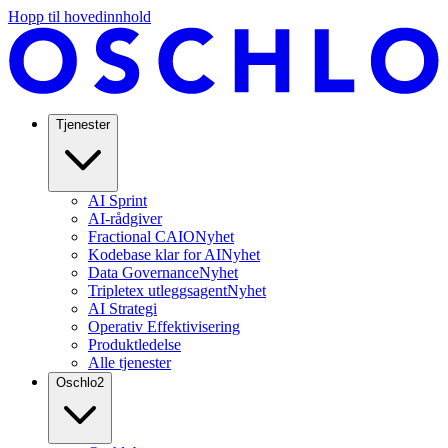
Hopp til hovedinnhold
Tjenester
AI Sprint
AI-rådgiver
Fractional CAIO
Nyhet
Kodebase klar for AI
Nyhet
Data Governance
Nyhet
Tripletex utleggsagent
Nyhet
AI Strategi
Operativ Effektivisering
Produktledelse
Alle tjenester
Oschlo
2