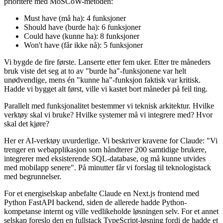
prioritere med MoSCoW-metoden:
Must have (må ha): 4 funksjoner
Should have (burde ha): 6 funksjoner
Could have (kunne ha): 8 funksjoner
Won't have (får ikke nå): 5 funksjoner
Vi bygde de fire første. Lanserte etter fem uker. Etter tre måneders
bruk viste det seg at to av "burde ha"-funksjonene var helt
unødvendige, mens én "kunne ha"-funksjon faktisk var kritisk.
Hadde vi bygget alt først, ville vi kastet bort måneder på feil ting.
Parallelt med funksjonalitet bestemmer vi teknisk arkitektur. Hvilke
verktøy skal vi bruke? Hvilke systemer må vi integrere med? Hvor
skal det kjøre?
Her er AI-verktøy uvurderlige. Vi beskriver kravene for Claude: "Vi
trenger en webapplikasjon som håndterer 200 samtidige brukere,
integrerer med eksisterende SQL-database, og må kunne utvides
med mobilapp senere". På minutter får vi forslag til teknologistack
med begrunnelser.
For et energiselskap anbefalte Claude en Next.js frontend med
Python FastAPI backend, siden de allerede hadde Python-
kompetanse internt og ville vedlikeholde løsningen selv. For et annet
selskap foreslo den en fullstack TypeScript-løsning fordi de hadde et