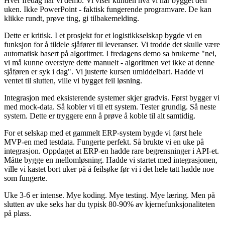
Hver fredag har vi demo. Vi viser kunden hva vi har bygget den
uken. Ikke PowerPoint - faktisk fungerende programvare. De kan
klikke rundt, prøve ting, gi tilbakemelding.
Dette er kritisk. I et prosjekt for et logistikkselskap bygde vi en
funksjon for å tildele sjåfører til leveranser. Vi trodde det skulle være
automatisk basert på algoritmer. I fredagens demo sa brukerne "nei,
vi må kunne overstyre dette manuelt - algoritmen vet ikke at denne
sjåføren er syk i dag". Vi justerte kursen umiddelbart. Hadde vi
ventet til slutten, ville vi bygget feil løsning.
Integrasjon med eksisterende systemer skjer gradvis. Først bygger vi
med mock-data. Så kobler vi til ett system. Tester grundig. Så neste
system. Dette er tryggere enn å prøve å koble til alt samtidig.
For et selskap med et gammelt ERP-system bygde vi først hele
MVP-en med testdata. Fungerte perfekt. Så brukte vi en uke på
integrasjon. Oppdaget at ERP-en hadde rare begrensninger i API-et.
Måtte bygge en mellomløsning. Hadde vi startet med integrasjonen,
ville vi kastet bort uker på å feilsøke før vi i det hele tatt hadde noe
som fungerte.
Uke 3-6 er intense. Mye koding. Mye testing. Mye læring. Men på
slutten av uke seks har du typisk 80-90% av kjernefunksjonaliteten
på plass.