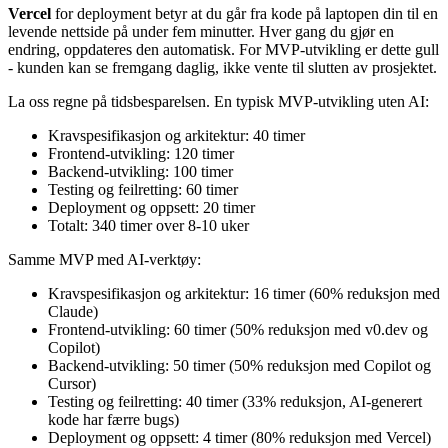
Vercel
for deployment betyr at du går fra kode på laptopen din til en
levende nettside på under fem minutter. Hver gang du gjør en
endring, oppdateres den automatisk. For MVP-utvikling er dette gull
- kunden kan se fremgang daglig, ikke vente til slutten av prosjektet.
La oss regne på tidsbesparelsen. En typisk MVP-utvikling uten AI:
Kravspesifikasjon og arkitektur: 40 timer
Frontend-utvikling: 120 timer
Backend-utvikling: 100 timer
Testing og feilretting: 60 timer
Deployment og oppsett: 20 timer
Totalt: 340 timer over 8-10 uker
Samme MVP med AI-verktøy:
Kravspesifikasjon og arkitektur: 16 timer (60% reduksjon med
Claude)
Frontend-utvikling: 60 timer (50% reduksjon med v0.dev og
Copilot)
Backend-utvikling: 50 timer (50% reduksjon med Copilot og
Cursor)
Testing og feilretting: 40 timer (33% reduksjon, AI-generert
kode har færre bugs)
Deployment og oppsett: 4 timer (80% reduksjon med Vercel)