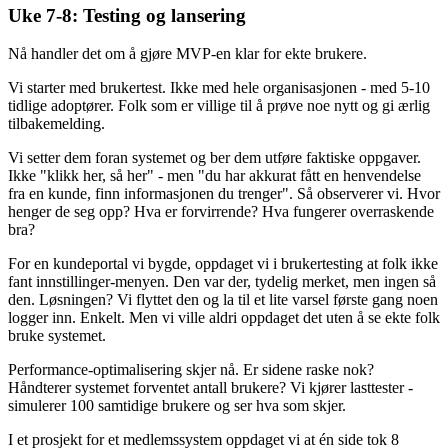
Uke 7-8: Testing og lansering
Nå handler det om å gjøre MVP-en klar for ekte brukere.
Vi starter med brukertest. Ikke med hele organisasjonen - med 5-10
tidlige adoptører. Folk som er villige til å prøve noe nytt og gi ærlig
tilbakemelding.
Vi setter dem foran systemet og ber dem utføre faktiske oppgaver.
Ikke "klikk her, så her" - men "du har akkurat fått en henvendelse
fra en kunde, finn informasjonen du trenger". Så observerer vi. Hvor
henger de seg opp? Hva er forvirrende? Hva fungerer overraskende
bra?
For en kundeportal vi bygde, oppdaget vi i brukertesting at folk ikke
fant innstillinger-menyen. Den var der, tydelig merket, men ingen så
den. Løsningen? Vi flyttet den og la til et lite varsel første gang noen
logger inn. Enkelt. Men vi ville aldri oppdaget det uten å se ekte folk
bruke systemet.
Performance-optimalisering skjer nå. Er sidene raske nok?
Håndterer systemet forventet antall brukere? Vi kjører lasttester -
simulerer 100 samtidige brukere og ser hva som skjer.
I et prosjekt for et medlemssystem oppdaget vi at én side tok 8