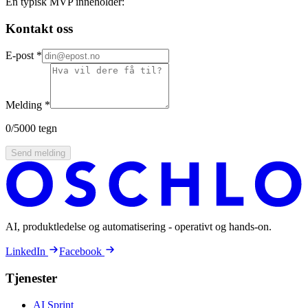
En typisk MVP inneholder:
Kontakt oss
E-post
*
Melding
*
0
/5000 tegn
Send melding
AI, produktledelse og automatisering - operativt og hands-on.
LinkedIn
Facebook
Tjenester
AI Sprint