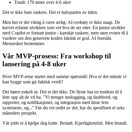
Totalt: 170 timer over 4-6 uker
Det er ikke bare raskere. Det er halvparten av tiden.
Men her er det viktig å være ærlig: AI-verktøy er ikke magi. De
krever erfarne utviklere som vet hva de ser etter. En junior utvikler
med Copilot er fortsatt junior - kanskje raskere, men uten evnen til å
vurdere om den genererte koden faktisk er god. AI foreslår.
Mennesker bestemmer.
Vår MVP-prosess: Fra workshop til
lansering på 4-8 uker
Hver MVP-reise starter med samme spørsmål: Hva er det minste vi
kan bygge som gir faktisk verdi?
Det høres enkelt ut. Det er det ikke. De fleste har en tendens til å
liste opp alt de vil ha. "Vi trenger innlogging, og dashbord, og
rapporter, og notifikasjoner, og integrasjon med disse fem
systemene, og..." Før du vet ordet av det, har du spesifisert et seks
måneders prosjekt.
Vår jobb er å hjelpe deg kutte. Brutalt. Kjærlighetsfult. Men brutalt.