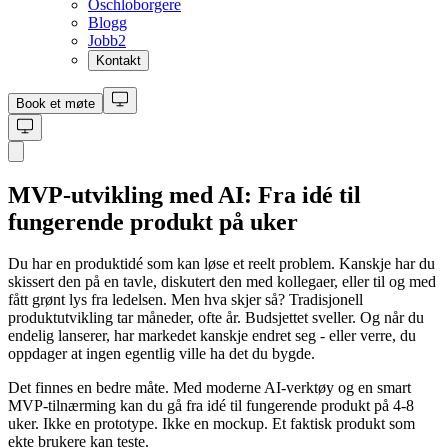
Oschloborgere
Blogg
Jobb
2
Kontakt
Book et møte
MVP-utvikling med AI: Fra idé til
fungerende produkt på uker
Du har en produktidé som kan løse et reelt problem. Kanskje har du
skissert den på en tavle, diskutert den med kollegaer, eller til og med
fått grønt lys fra ledelsen. Men hva skjer så? Tradisjonell
produktutvikling tar måneder, ofte år. Budsjettet sveller. Og når du
endelig lanserer, har markedet kanskje endret seg - eller verre, du
oppdager at ingen egentlig ville ha det du bygde.
Det finnes en bedre måte. Med moderne AI-verktøy og en smart
MVP-tilnærming kan du gå fra idé til fungerende produkt på 4-8
uker. Ikke en prototype. Ikke en mockup. Et faktisk produkt som
ekte brukere kan teste.