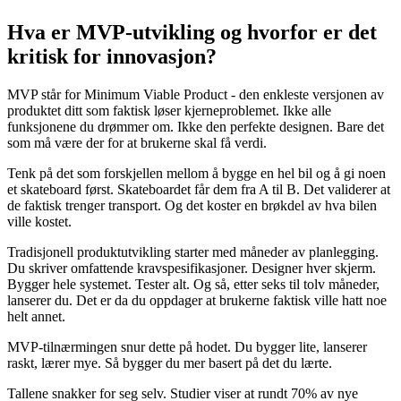
Hva er MVP-utvikling og hvorfor er det
kritisk for innovasjon?
MVP står for Minimum Viable Product - den enkleste versjonen av
produktet ditt som faktisk løser kjerneproblemet. Ikke alle
funksjonene du drømmer om. Ikke den perfekte designen. Bare det
som må være der for at brukerne skal få verdi.
Tenk på det som forskjellen mellom å bygge en hel bil og å gi noen
et skateboard først. Skateboardet får dem fra A til B. Det validerer at
de faktisk trenger transport. Og det koster en brøkdel av hva bilen
ville kostet.
Tradisjonell produktutvikling starter med måneder av planlegging.
Du skriver omfattende kravspesifikasjoner. Designer hver skjerm.
Bygger hele systemet. Tester alt. Og så, etter seks til tolv måneder,
lanserer du. Det er da du oppdager at brukerne faktisk ville hatt noe
helt annet.
MVP-tilnærmingen snur dette på hodet. Du bygger lite, lanserer
raskt, lærer mye. Så bygger du mer basert på det du lærte.
Tallene snakker for seg selv. Studier viser at rundt 70% av nye