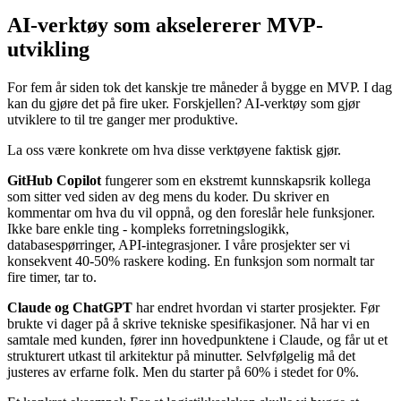
AI-verktøy som akselererer MVP-
utvikling
For fem år siden tok det kanskje tre måneder å bygge en MVP. I dag
kan du gjøre det på fire uker. Forskjellen? AI-verktøy som gjør
utviklere to til tre ganger mer produktive.
La oss være konkrete om hva disse verktøyene faktisk gjør.
GitHub Copilot
fungerer som en ekstremt kunnskapsrik kollega
som sitter ved siden av deg mens du koder. Du skriver en
kommentar om hva du vil oppnå, og den foreslår hele funksjoner.
Ikke bare enkle ting - kompleks forretningslogikk,
databasespørringer, API-integrasjoner. I våre prosjekter ser vi
konsekvent 40-50% raskere koding. En funksjon som normalt tar
fire timer, tar to.
Claude og ChatGPT
har endret hvordan vi starter prosjekter. Før
brukte vi dager på å skrive tekniske spesifikasjoner. Nå har vi en
samtale med kunden, fører inn hovedpunktene i Claude, og får ut et
strukturert utkast til arkitektur på minutter. Selvfølgelig må det
justeres av erfarne folk. Men du starter på 60% i stedet for 0%.